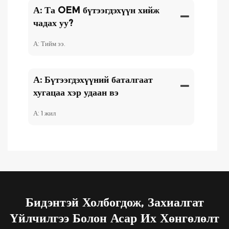
А: Та OEM бүтээгдэхүүн хийж
чадах уу?
А: Тийм ээ.
А: Бүтээгдэхүүний баталгаат
хугацаа хэр удаан вэ
А: 1 жил
Бидэнтэй Холбогдож, Захиалгат
Үйлчилгээ Болон Асар Их Хөнгөлөлт