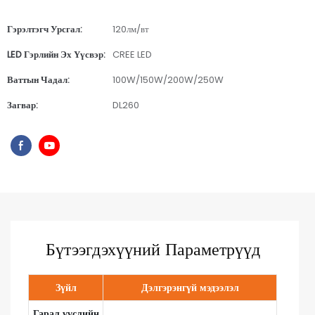
Гэрэлтэгч Урсгал:
120лм/вт
LED Гэрлийн Эх Үүсвэр:
CREE LED
Ваттын Чадал:
100W/150W/200W/250W
Загвар:
DL260
Бүтээгдэхүүний Параметрүүд
Зүйл
Дэлгэрэнгүй мэдээлэл
Гарал үүслийн