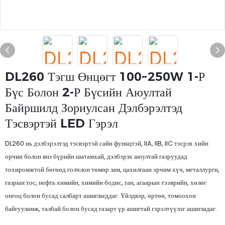
DL260 Тэгш Өнцөгт 100~250W 1-Р
Бүс Болон 2-Р Бүсийн Аюултай
Байршилд Зориулсан Дэлбэрэлтэд
Тэсвэртэй LED Гэрэл
DL260 нь дэлбэрэлтэд тэсвэртэй сайн функцтэй, IIA, IIB, IIC тэсрэх хийн
орчин болон янз бүрийн шатамхай, дэлбэрэх аюултай газруудад
тохиромжтой бөгөөд голчлон төмөр зам, цахилгаан эрчим хүч, металлурги,
газрын тос, нефть химийн, химийн бодис, ган, агаарын тээврийн, хөлөг
онгоц болон бусад салбарт ашиглагддаг. Үйлдвэр, өртөө, томоохон
байгууламж, талбай болон бусад газарт үр ашигтай гэрэлтүүлэг ашигладаг.