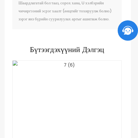
Шаардлагатай бол тааз, сорох хана, U хэлбэрийн
чичиргээний эсрэг хаалт (өнцгийг тохируулж болно)
зэрэг янз бүрийн суурилуулах аргыг ашиглаж болно.
Бүтээгдэхүүний Дэлгэц