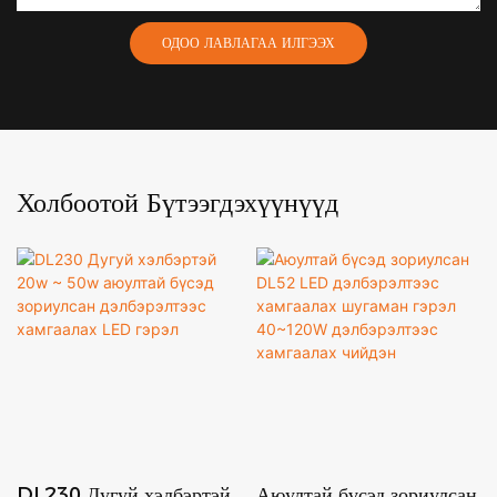
ОДОО ЛАВЛАГАА ИЛГЭЭХ
Холбоотой Бүтээгдэхүүнүүд
DL230 Дугуй хэлбэртэй
Аюултай бүсэд зориулсан