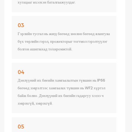
хугацааг ихээхэн баталгаажуулдаг.
03
Гэрлийн тусгал нь жигд бөгөөд зөөлөн бөгөөд ялангуяа
бүх төрлийн гэрэл, прожекторыг тогтмол гэрэлтүүлэг
болгон ашиглахад тохиромжтой.
04
Дэнлүүний их биеийн хамгаалалтын түвшин нь IP66
бөгөөд зэврэлтээс хамгаалах түвшин нь WF2 хүртэл
байж болно. Дэнлүүний их биеийн гадаргуу хэзээ ч
зэврэхгүй, зэврэхгүй.
05