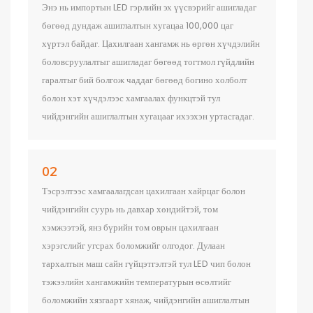
Энэ нь импортын LED гэрлийн эх үүсвэрийг ашигладаг
бөгөөд дундаж ашиглалтын хугацаа 100,000 цаг
хүртэл байдаг. Цахилгаан хангамж нь өргөн хүчдэлийн
боловсруулалтыг ашигладаг бөгөөд тогтмол гүйдлийн
гаралтыг бий болгож чаддаг бөгөөд богино холболт
болон хэт хүчдэлээс хамгаалах функцтэй тул
чийдэнгийн ашиглалтын хугацааг ихээхэн уртасгадаг.
02
Тэсрэлтээс хамгаалагдсан цахилгаан хайрцаг болон
чийдэнгийн суурь нь давхар хөндийтэй, том
хэмжээтэй, янз бүрийн том оврын цахилгаан
хэрэгслийг угсрах боломжийг олгодог. Дулаан
тархалтын маш сайн гүйцэтгэлтэй тул LED чип болон
тэжээлийн хангамжийн температурын өсөлтийг
боломжийн хязгаарт хянаж, чийдэнгийн ашиглалтын