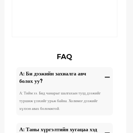
FAQ
А: Би дээжийн захиалга авч
болох уу?
А: Тийм ээ. Бид чанарыг шалгахын тулд дээжийг
туршиж үзэхийг урьж байна. Холимог дээжийг
хүлээн авах боломжтой.
А: Таны хүргэлтийн хугацаа хэд