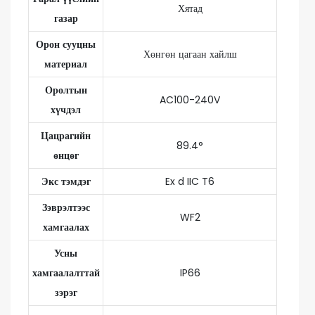
Хятад
газар
Орон сууцны
Хөнгөн цагаан хайлш
материал
Оролтын
AC100-240V
хүчдэл
Цацрагийн
89.4°
өнцөг
Экс тэмдэг
Ex d IIC T6
Зэврэлтээс
WF2
хамгаалах
Усны
хамгаалалттай
IP66
зэрэг