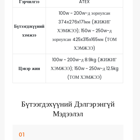
Гэрчилгээ
ATEX
100w ~ 200w-д зориулсан
374x276x171мм (ЖИЖИГ
Бүтээгдэхүүний
ХЭМЖЭЭ); 150w ~ 250w-д
хэмжээ
зориулсан 425x315x165мм (ТОМ
ХЭМЖЭЭ)
100w ~ 200w-д 8.9kg (ЖИЖИГ
Цэвэр жин
ХЭМЖЭЭ); 150w ~ 250w-д 12.5kg
(ТОМ ХЭМЖЭЭ)
Бүтээгдэхүүний Дэлгэрэнгүй
Мэдээлэл
01