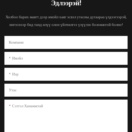
Эдлээрэй!
Холбоо барих маягт дээр имэйл хаяг эсвэл утасны дугаараа үлдээгээрэй,
ингэснээр бид танд илүү олон үйлчилгээ үзүүлэх боломжтой болно!
Компани
Имэйл
Нэр
Утас
Сэтгэл Ханамжтай