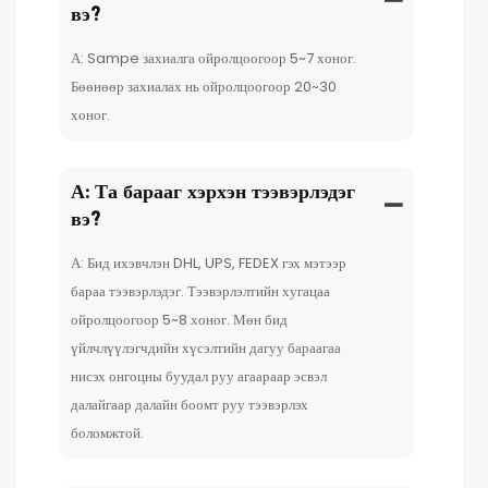
вэ?
А: Sampe захиалга ойролцоогоор 5~7 хоног.
Бөөнөөр захиалах нь ойролцоогоор 20~30
хоног.
А: Та барааг хэрхэн тээвэрлэдэг
вэ?
А: Бид ихэвчлэн DHL, UPS, FEDEX гэх мэтээр
бараа тээвэрлэдэг. Тээвэрлэлтийн хугацаа
ойролцоогоор 5~8 хоног. Мөн бид
үйлчлүүлэгчдийн хүсэлтийн дагуу бараагаа
нисэх онгоцны буудал руу агаараар эсвэл
далайгаар далайн боомт руу тээвэрлэх
боломжтой.