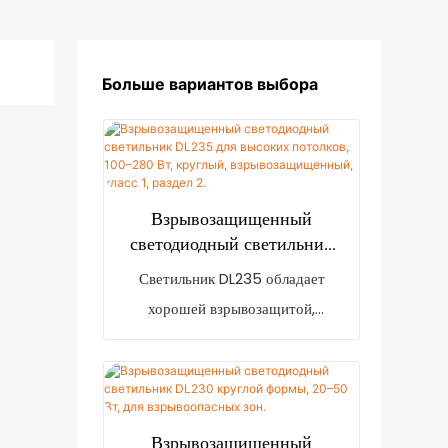
Больше вариантов выбора
Взрывозащищенный
светодиодный светильник
DL235 для высоких
Светильник DL235 обладает
потолков, 100–280 Вт,
хорошей взрывозащитой,
круглый,
подходит для работы в средах,
взрывозащищенный, класс
содержащих взрывоопасные газы
1, раздел 2.
IIA, IIB, IIC, а также в различных
легковоспламеняющихся и
Взрывозащищенный