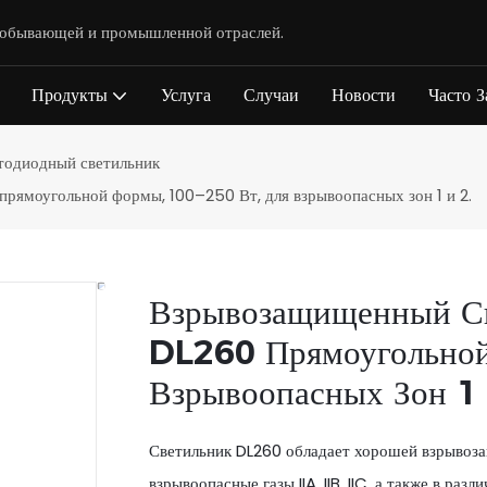
одобывающей и промышленной отраслей.
Продукты
Услуга
Случаи
Новости
Часто 
одиодный светильник
ямоугольной формы, 100–250 Вт, для взрывоопасных зон 1 и 2.
Взрывозащищенный Св
DL260 Прямоугольной
Взрывоопасных Зон 1 
Светильник DL260 обладает хорошей взрывоза
взрывоопасные газы IIA, IIB, IIC, а также в р