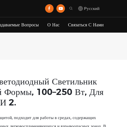
Pусский
Задаваемые Вопросы
О Нас
Связаться С Нами
етодиодный Светильник
 Формы, 100–250 Вт, Для
И 2.
щитой, подходит для работы в средах, содержащих
азличных легковоспламеняющихся и взрывоопасных зонах. В