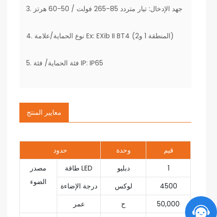
3. جهد الإدخال: تيار متردد 85-265 فولت / 50-60 هرتز
4. نوع الحماية/علامة Ex: EXib II BT4 (المنطقة 1 و2)
5. فئة الحماية/ فئة IP: IP65
معايير المنتج
قيم
وحدة
حدود
1
دبليو
طاقة LED
مصدر
الضوء
4500
لوكس
درجة الإضاءة
50,000
ح
عمر