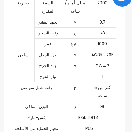
2000
مللي أمبير/
السعة
بطارية
ساعة
المقدرة
3.7
V
الجهد المقنن
≤8
ح
وقت الشحن
1000
دائرة
عمر
AC85～265
V
جهد الدخل
شاحن
DC 4.2
V
جهد الخرج
1
أ
تيار الخرج
أكثر من 15
ح
وقت عمل متواصل
ساعة
180
ز
الوزن الصافي
EXib II BT4
إكس-مارك
IP65
معيار الحماية من الأسلحة