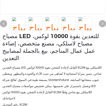
مصباح LED للتعدين بقوة 10000 لوكس،
مصباح لاسلكي، مصنع متخصص، إضاءة
عمل عمال المناجم، بيع بالجملة لمصابيح
التعدين
مصباح التعدين LED القابل لإعادة الشحن بقوة 10000 لوكس KL2M اللاسلكي مع
شاحن، يتميز بمزايا استثنائية لا تُضاهى من حيث الأداء والجودة والمظهر، ويحظى
بسمعة طيبة في السوق. تُعالج شركة GoldenFuture عيوب منتجاتها السابقة،
وتعمل باستمرار على تحسينها. يمكن تخصيص مواصفات مصباح التعدين LED
القابل لإعادة الشحن بقوة 10000 لوكس KL2M اللاسلكي مع شاحن وفقًا
لاحتياجاتك.
رقم الموديل: KL2M