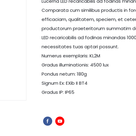
Lucerna LED recaricabilis ad fodinas minan
Comparata cum similibus productis in f
efficaciam, qualitatem, speciem, et ceter
productorum praeteritorum summatim des
LED recaricabilis ad fodinas minandas 100
necessitates tuas aptari possunt.
Numerus exemplaris: KL2M
Gradus illuminationis: 4500 lux
Pondus netum: 180g
Signum Ex: EXib II BT4
Gradus IP: IP65