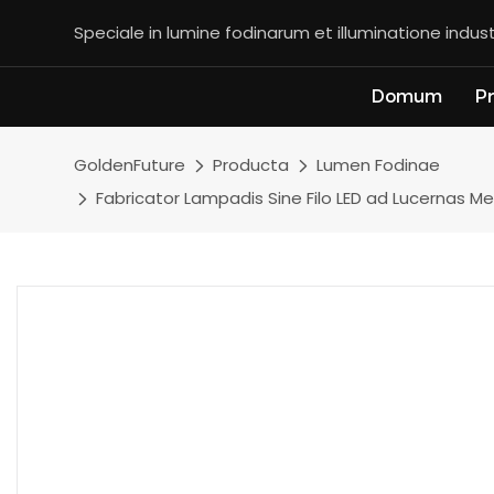
Speciale in lumine fodinarum et illuminatione indust
Domum
P
GoldenFuture
Producta
Lumen Fodinae
Fabricator Lampadis Sine Filo LED ad Lucernas Me