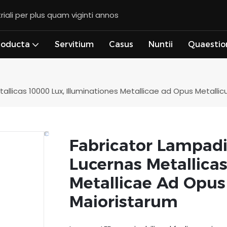
riali per plus quam viginti annos
roducta
Servitium
Casus
Nuntii
Quaestio
tallicas 10000 Lux, Illuminationes Metallicae ad Opus Metall
Fabricator Lampadi
Lucernas Metallicas
Metallicae Ad Opus
Maioristarum