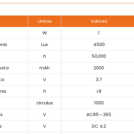
Unitas
Valores
W
1
onis
Lux
4500
e
h
50,000
mata
mAh
2000
ta
V
3.7
nis
h
≤8
e
circulus
1000
us
V
AC85～265
a
V
DC 4.2