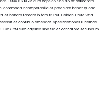
das 10000 Lux KL2M cum capsico sine filo et caricatore.
oro, commoda incomparabilia et praeclara habet quoad
a, et bonam famam in foro fruitur. GoldenFuture vitia
cribit et continuo emendat. Specificationes Lucernae
00 Lux KL2M cum capsico sine filo et caricatore secundum