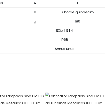
us
A
1
h
> horae quindecim
g
180
EXib II BT4
IP65
Annus unus