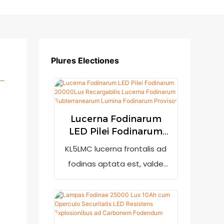
Plures Electiones
Lucerna Fodinarum
LED Pilei Fodinarum
20000Lux Recargabilis
KL5LMC lucerna frontalis ad
Lucerna Fodinarum
fodinas aptata est, valde
Subterranearum
clara, cum 20000 lux.
Lumina Fodinarum
Indicationem potentiae
Provisor
humilis habet, ut usorem
admoneat ut eam iterum