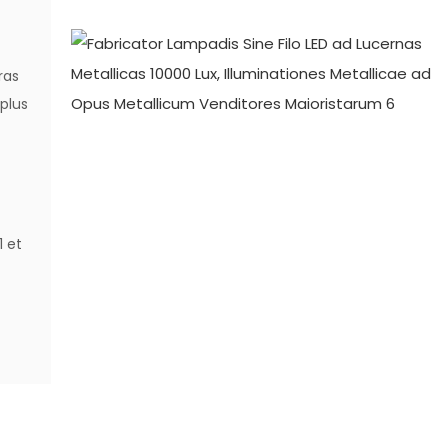
ras
 plus
1 et