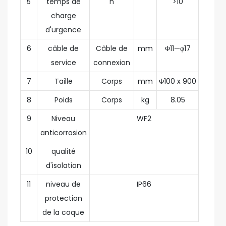
5
temps de
h
>10
charge
d'urgence
6
câble de
Câble de
mm
Φ11—φ17
service
connexion
7
Taille
Corps
mm
Φ100 x 900
8
Poids
Corps
kg
8.05
9
Niveau
WF2
anticorrosion
10
qualité
d'isolation
11
niveau de
IP66
protection
de la coque