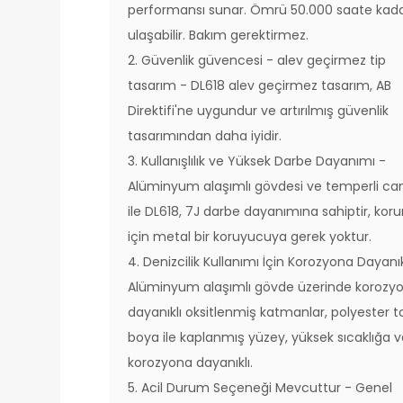
performansı sunar. Ömrü 50.000 saate kad
ulaşabilir. Bakım gerektirmez.
2. Güvenlik güvencesi - alev geçirmez tip
tasarım - DL618 alev geçirmez tasarım, AB
Direktifi'ne uygundur ve artırılmış güvenlik
tasarımından daha iyidir.
3. Kullanışlılık ve Yüksek Darbe Dayanımı -
Alüminyum alaşımlı gövdesi ve temperli ca
ile DL618, 7J darbe dayanımına sahiptir, ko
için metal bir koruyucuya gerek yoktur.
4. Denizcilik Kullanımı İçin Korozyona Dayanık
Alüminyum alaşımlı gövde üzerinde korozy
dayanıklı oksitlenmiş katmanlar, polyester t
boya ile kaplanmış yüzey, yüksek sıcaklığa 
korozyona dayanıklı.
5. Acil Durum Seçeneği Mevcuttur - Genel