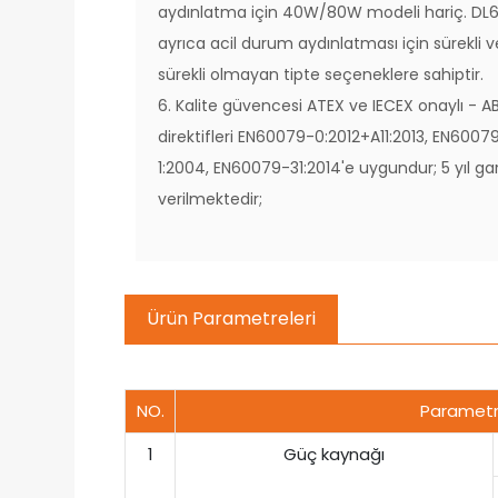
aydınlatma için 40W/80W modeli hariç. DL6
ayrıca acil durum aydınlatması için sürekli v
sürekli olmayan tipte seçeneklere sahiptir.
6. Kalite güvencesi ATEX ve IECEX onaylı - A
direktifleri EN60079-0:2012+A11:2013, EN6007
1:2004, EN60079-31:2014'e uygundur; 5 yıl ga
verilmektedir;
Ürün Parametreleri
NO.
Paramet
1
Güç kaynağı