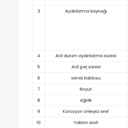
3
Aydınlatma kaynağı
4
Acil durum aydınlatma süresi
5
Acil şarj süresi
6
servis kablosu
7
Boyut
8
Ağırlık
9
Korozyon önleyici sınıf
10
Yalıtım sınıfı