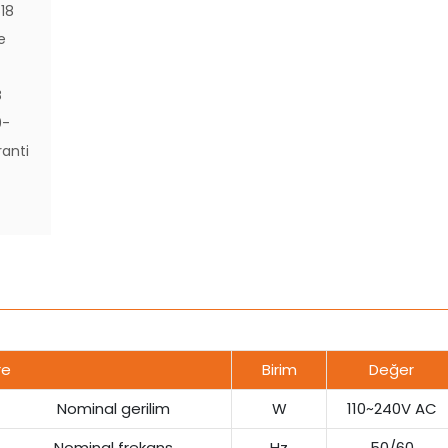
18
e
B
9-
ranti
re
Birim
Değer
Nominal gerilim
W
110~240V AC
Nominal frekans
Hz
50/60