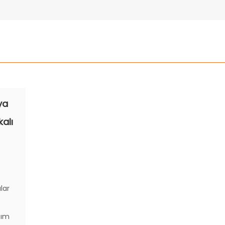
ya
kalı
lar
tım