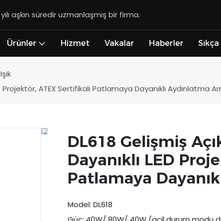
lı aşkın süredir uzmanlaşmış bir firma.
Ürünler
Hizmet
Vakalar
Haberler
Sıkça
Işık
 Projektör, ATEX Sertifikalı Patlamaya Dayanıklı Aydınlatma A
DL618 Gelişmiş Açı
Dayanıklı LED Projek
Patlamaya Dayanık
Model: DL618
Güç: 40W/ 80W/ 40W (acil durum modu da