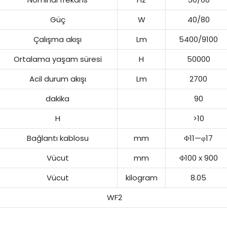
Güç
W
40/80
Çalışma akışı
Lm
5400/9100
Ortalama yaşam süresi
H
50000
Acil durum akışı
Lm
2700
dakika
90
H
>10
Bağlantı kablosu
mm
Φ11—φ17
Vücut
mm
Φ100 x 900
Vücut
kilogram
8.05
WF2