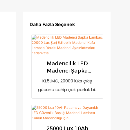
Daha Fazla Seçenek
Madencilik LED
Madenci Şapka
Lambası 20000 Lux Şarj
KL5LMC, 20000 lüks çıkış
Edilebilir Madenci Kafa
gücüne sahip çok parlak bir
Lambası Yeraltı
madencilik kafa lambasıdır.
Madenci
Güç yetersiz olduğunda şarj
Aydınlatmaları
Tedarikçisi
edilmesi gerektiğini
hatırlatan düşük güç
25000 Lux 10Ah