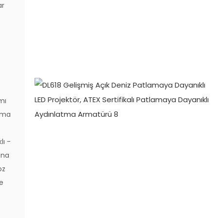
ar
mı
ruma
lı -
ona
oz
ve