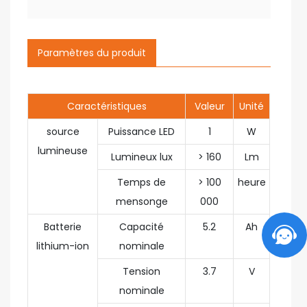
Paramètres du produit
Caractéristiques
Valeur
Unité
source
Puissance LED
1
W
lumineuse
Lumineux lux
> 160
Lm
Temps de
> 100
heure
mensonge
000
Batterie
Capacité
5.2
Ah
lithium-ion
nominale
Tension
3.7
V
nominale