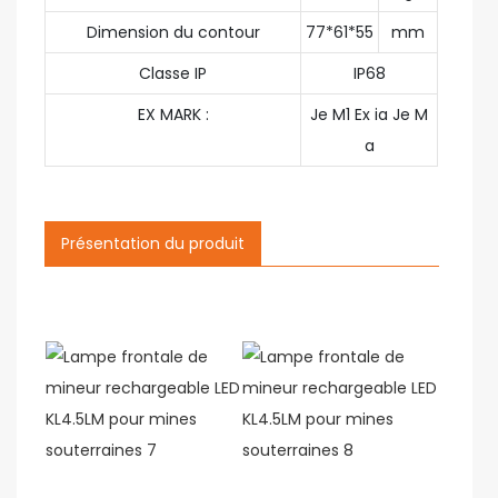
Dimension du contour
77*61*55
mm
Classe IP
IP68
EX MARK :
Je M1 Ex ia Je M
a
Présentation du produit