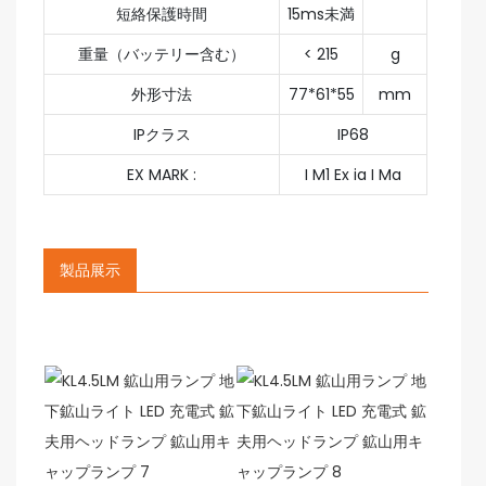
短絡保護時間
15ms未満
重量（バッテリー含む）
< 215
g
外形寸法
77*61*55
mm
IPクラス
IP68
EX MARK :
I M1 Ex ia I Ma
製品展示