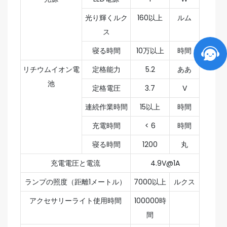
光り輝くルク
160以上
ルム
ス
寝る時間
10万以上
時間
リチウムイオン電
定格能力
5.2
ああ
池
定格電圧
3.7
V
連続作業時間
15以上
時間
充電時間
< 6
時間
寝る時間
1200
丸
充電電圧と電流
4.9V@1A
ランプの照度（距離1メートル）
7000以上
ルクス
アクセサリーライト使用時間
100000時
間