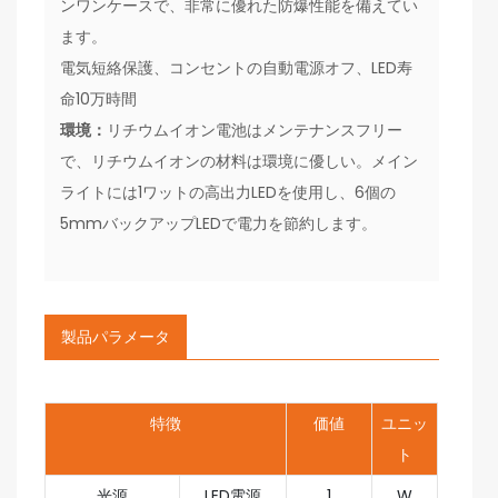
ンワンケースで、非常に優れた防爆性能を備えてい
ます。
電気短絡保護、コンセントの自動電源オフ、LED寿
命10万時間
環境：
リチウムイオン電池はメンテナンスフリー
で、リチウムイオンの材料は環境に優しい。メイン
ライトには1ワットの高出力LEDを使用し、6個の
5mmバックアップLEDで電力を節約します。
製品パラメータ
特徴
価値
ユニッ
ト
光源
LED電源
1
W