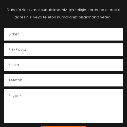
Daha fazla hizmet sunabilmemiz için iletişim formuna e-posta
adresinizi veya telefon numaranızı bırakmanız yeterli!
Şirket
E-Posta
Isim
Telefon
Içerik