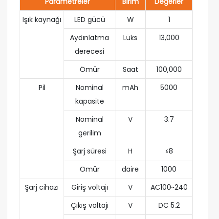
Parametreler
Birim
Değerler
Işık kaynağı
LED gücü
W
1
Aydınlatma
Lüks
13,000
derecesi
Ömür
Saat
100,000
Pil
Nominal
mAh
5000
kapasite
Nominal
V
3.7
gerilim
Şarj süresi
H
≤8
Ömür
daire
1000
Şarj cihazı
Giriş voltajı
V
AC100~240
Çıkış voltajı
V
DC 5.2