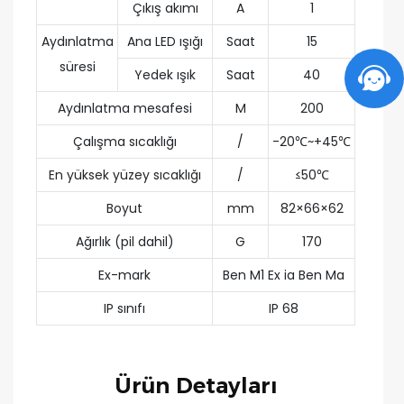
Çıkış akımı
A
1
Aydınlatma
Ana LED ışığı
Saat
15
süresi
Yedek ışık
Saat
40
Aydınlatma mesafesi
M
200
Çalışma sıcaklığı
/
-20℃~+45℃
En yüksek yüzey sıcaklığı
/
≤50℃
Boyut
mm
82×66×62
Ağırlık (pil dahil)
G
170
Ex-mark
Ben M1 Ex ia Ben Ma
IP sınıfı
IP 68
Ürün Detayları