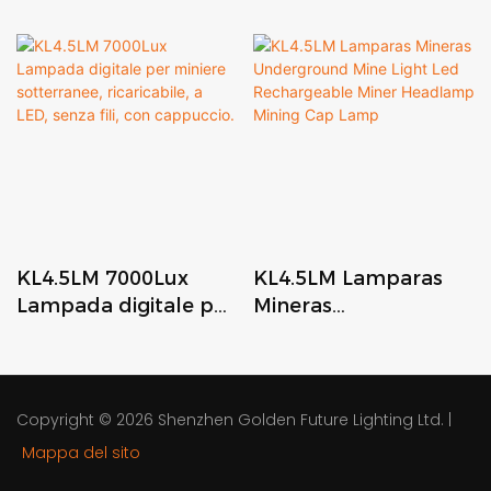
KL4.5LM 7000Lux
KL4.5LM Lamparas
Lampada digitale per
Mineras
miniere sotterranee,
Underground Mine
ricaricabile, a LED,
Light Led
senza fili, con
Rechargeable Miner
cappuccio.
Headlamp Mining
Copyright © 2026
Shenzhen Golden Future Lighting Ltd.
|
Cap Lamp
Mappa del sito