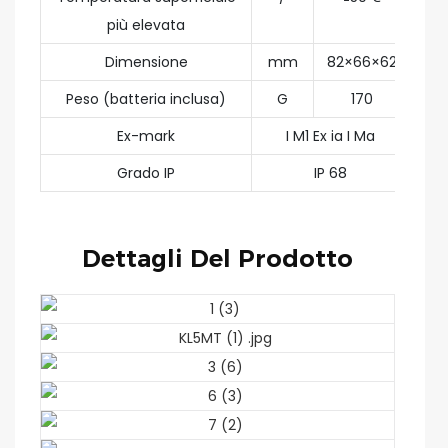
più elevata
Dimensione
mm
82×66×62
Peso (batteria inclusa)
G
170
Ex-mark
I M1 Ex ia I Ma
Grado IP
IP 68
Dettagli Del Prodotto