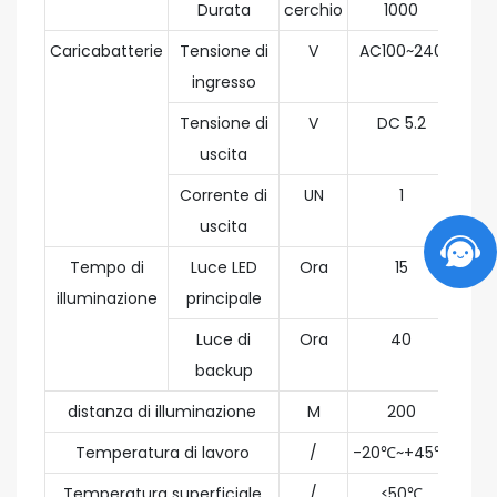
Durata
cerchio
1000
Caricabatterie
Tensione di
V
AC100~240
ingresso
Tensione di
V
DC 5.2
uscita
Corrente di
UN
1
uscita
Tempo di
Luce LED
Ora
15
illuminazione
principale
Luce di
Ora
40
backup
distanza di illuminazione
M
200
Temperatura di lavoro
/
-20℃~+45℃
Temperatura superficiale
/
≤50℃