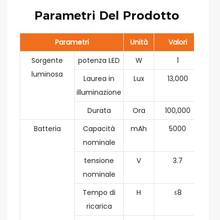
Parametri Del Prodotto
Parametri
Unità
Valori
Sorgente
potenza LED
W
1
luminosa
Laurea in
Lux
13,000
illuminazione
Durata
Ora
100,000
Batteria
Capacità
mAh
5000
nominale
tensione
V
3.7
nominale
Tempo di
H
≤8
ricarica