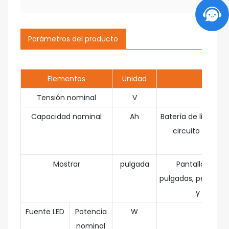
Parámetros del producto
Elementos
Unidad
Tensión nominal
V
Capacidad nominal
Ah
Batería de litio 18
circuito impres
pr
Mostrar
pulgada
Pantalla LCD de
pulgadas, permite v
y reprodu
Fuente LED
Potencia
W
nominal