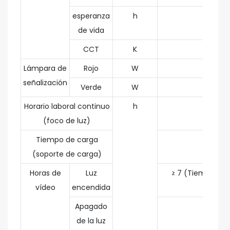
esperanza
h
de vida
CCT
K
Lámpara de
Rojo
W
señalización
Verde
W
Horario laboral continuo
h
(foco de luz)
Tiempo de carga
(soporte de carga)
Horas de
Luz
≥ 7 (Tiempo de
vídeo
encendida
ele
Apagado
de la luz