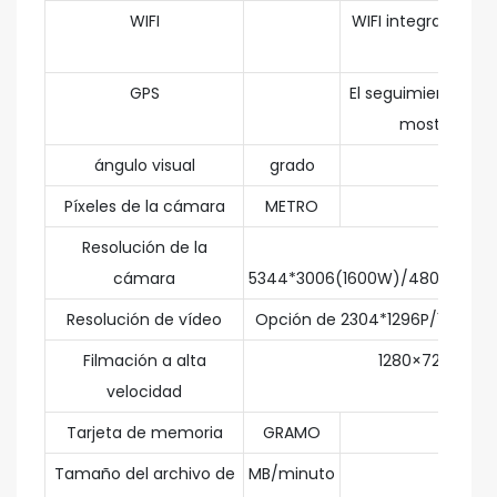
WIFI
WIFI integrado par
GPS
El seguimiento de 
mostrar en u
ángulo visual
grado
Píxeles de la cámara
METRO
Resolución de la
Opció
cámara
5344*3006(1600W)/4800*2700
Resolución de vídeo
Opción de 2304*1296P/1920*1
Filmación a alta
1280×720 60 f
velocidad
Tarjeta de memoria
GRAMO
Tamaño del archivo de
MB/minuto