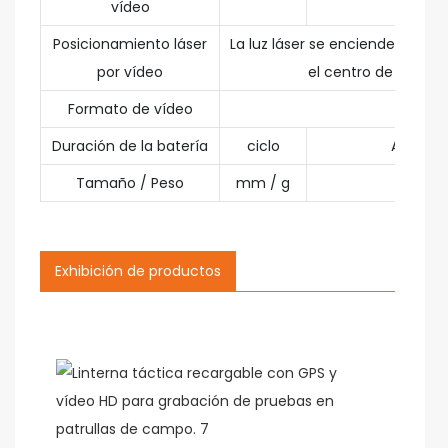
vídeo
Posicionamiento láser
La luz láser se enciende auto
por vídeo
el centro de vídeo a
Formato de vídeo
MP4
Duración de la batería
ciclo
Aproxi
Tamaño / Peso
mm / g
63
Exhibición de productos