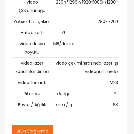
Video
2304*1296P/1920*1080P/1280*720P/ 
Çözünürlüğü
Yüksek hızlı çekim
1280×720 60 kare
Hafıza kartı
G
32 / 64
Video dosya
MB/dakika
25～60
boyutu
Video lazer
Video çekimi sırasında lazer ışığı oto
konumlandırma
videonun merkezini göst
Video formatı
MP4
Pil ömrü
döngü
Yaklaşık 
Boyut / Ağırlık
mm / g
63×250 / 
Ürün Sergileme