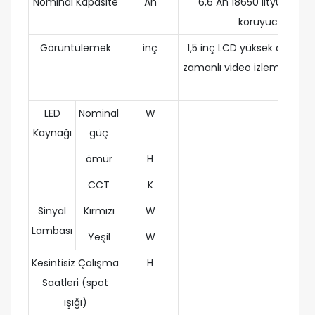
Nominal Kapasite
Ah
6,6 Ah 18650 lityum pil
koruyucu kılıf ile
Görüntülemek
inç
1,5 inç LCD yüksek çözünür
zamanlı video izleme ve k
sunar.
LED
Nominal
W
1
Kaynağı
güç
ömür
H
100,000
CCT
K
5500
Sinyal
Kırmızı
W
1
Lambası
Yeşil
W
1
Kesintisiz Çalışma
H
≥18
Saatleri (spot
ışığı)