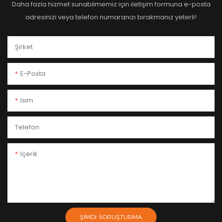
Daha fazla hizmet sunabilmemiz için iletişim formuna e-posta
adresinizi veya telefon numaranızı bırakmanız yeterli!
Şirket
E-Posta
Isim
Telefon
Içerik
ŞIMDI SORUŞTURMA