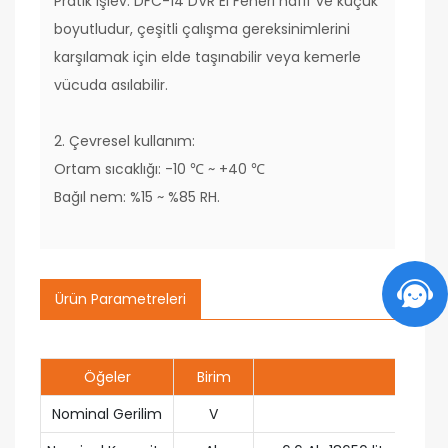
Pratik işlev: DFC-14 DVR El Feneri hafif ve küçük
boyutludur, çeşitli çalışma gereksinimlerini
karşılamak için elde taşınabilir veya kemerle
vücuda asılabilir.
2. Çevresel kullanım:
Ortam sıcaklığı: -10 ℃ ~ +40 ℃
Bağıl nem: %15 ~ %85 RH.
Ürün Parametreleri
Öğeler
Birim
Değer
Nominal Gerilim
V
3.7