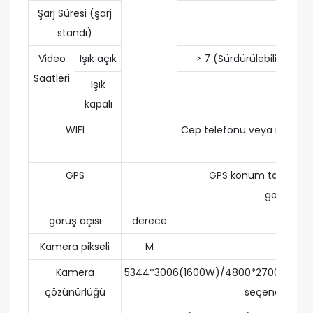
Şarj Süresi (şarj
≤6
standı)
Video
Işık açık
≥ 7 (Sürdürülebilir elektr
Saatleri
Işık
≥ 15
kapalı
WIFI
Cep telefonu veya iPad'e b
Wi-Fi.
GPS
GPS konum takibi vi
gösterilebil
görüş açısı
derece
87
Kamera pikseli
M
16
Kamera
5344*3006(1600W)/4800*2700(1200W
çözünürlüğü
seçeneği