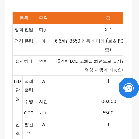
품목
단위
값
정격 전압
다섯
3.7
정격 용량
아
6.6Ah 18650 리튬 배터리 (보호 PCB 및 
함)
표시하다
인치
1.5인치 LCD 고화질 화면으로 실시간 영상 
영상 재생이 가능합니다.
LED
정격
W
1
광
출력
원
수명
시간
100,000
CCT
케이
5500
신
빨간
W
1
호
색