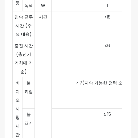
등
녹색
W
1
연속 근무
시간
≥18
시간 (주
요 내용)
충전 시간
≤6
(충전기
거치대 기
준)
비
불
≥ 7(지속 가능한 전력 소비 시간
디
켜짐
오
시
불
≥ 15
청
끄기
시
간