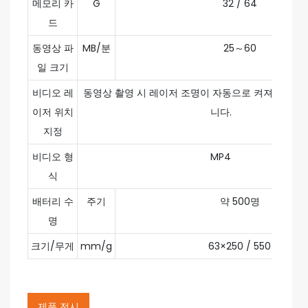
메모리 카
G
32 / 64
드
동영상 파
MB/분
25～60
일 크기
비디오 레
동영상 촬영 시 레이저 조명이 자동으로 켜져 영상 
이저 위치
니다.
지정
비디오 형
MP4
식
배터리 수
주기
약 500명
명
크기/무게
mm/g
63×250 / 550
제품 전시