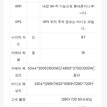
WIFI
내장 Wi-Fi 기능으로 휴대폰이나 iPad를 
니다.
GPS
GPS 위치 추적 정보는 비디오 파일에 표시
다.
시각적 각
도
87
도
카메라 픽
중
16
셀
카메라 해
5344*3006(1600W)/4800*2700(1200W)/2688*
상도
옵션
비디오 해
2304*1296P/1920*1080P/1280*720P/ 848*
상도
고속 촬영
1280×720 60프레임