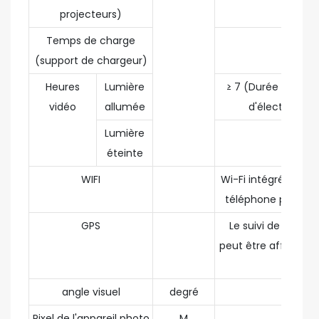
projecteurs)
Temps de charge
≤6
(support de chargeur)
Heures
Lumière
≥ 7 (Durée de co
vidéo
allumée
d'électricité 
Lumière
≥ 15
éteinte
WIFI
Wi-Fi intégré pour 
téléphone portable
GPS
Le suivi de la loca
peut être affiché da
vidéo.
angle visuel
degré
87
Pixel de l'appareil photo
M
16