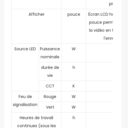
protectio
Afficher
pouce
Écran LCD haute défi
pouce permettant 
la vidéo en temps ré
l'enregistre
Source LED
Puissance
W
1
nominale
durée de
h
100,000
vie
CCT
K
5500
Feu de
Rouge
W
1
signalisation
Vert
W
1
Heures de travail
h
≥18
continues (sous les