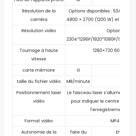
Résolution de la
Options disponibles : 5344 × 30
caméra
4800 × 2700 (1200 W) et 2688 × 
Résolution vidéo
Options
2304*1296P/1920*1080P/1280*7
Tournage à haute
1280×720 60 image
vitesse
carte mémoire
G
32 / 64
taille du fichier vidéo
MB/minute
25～60
Positionnement laser
Le faisceau laser s'allume aut
vidéo
pour indiquer le centre de la v
l'enregistrement vidé
Format vidéo
MP4
Autonomie de la
faire du
Environ 5