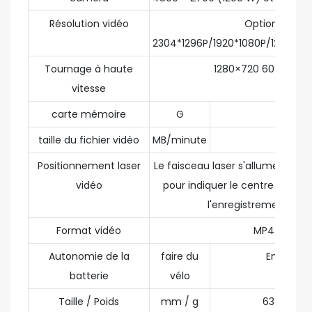
Résolution vidéo
Options
2304*1296P/1920*1080P/1280*7
Tournage à haute
1280×720 60 image
vitesse
carte mémoire
G
32 / 64
taille du fichier vidéo
MB/minute
25～60
Positionnement laser
Le faisceau laser s'allume aut
vidéo
pour indiquer le centre de la v
l'enregistrement vidé
Format vidéo
MP4
Autonomie de la
faire du
Environ 5
batterie
vélo
Taille / Poids
mm / g
63×250 / 