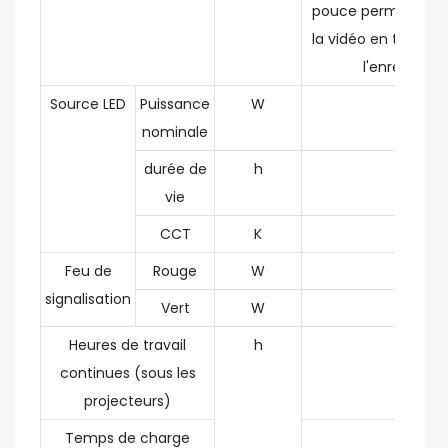
pouce permettant 
la vidéo en temps ré
l'enregistre
Source LED
Puissance
W
1
nominale
durée de
h
100,000
vie
CCT
K
5500
Feu de
Rouge
W
1
signalisation
Vert
W
1
Heures de travail
h
≥18
continues (sous les
projecteurs)
Temps de charge
≤6