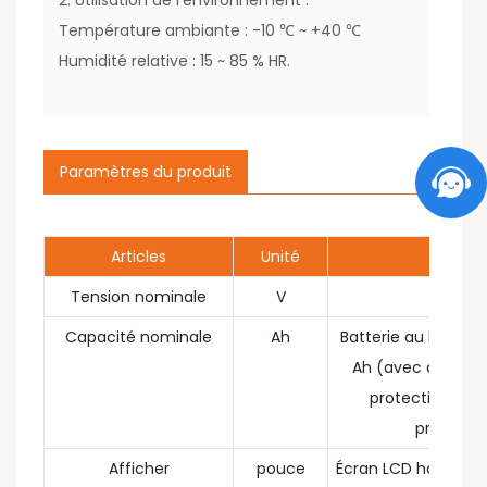
2. Utilisation de l'environnement :
Température ambiante : -10 ℃ ~ +40 ℃
Humidité relative : 15 ~ 85 % HR.
Paramètres du produit
Articles
Unité
Valeur
Tension nominale
V
3.7
Capacité nominale
Ah
Batterie au lithium
Ah (avec circuit 
protection et 
protectio
Afficher
pouce
Écran LCD haute défi