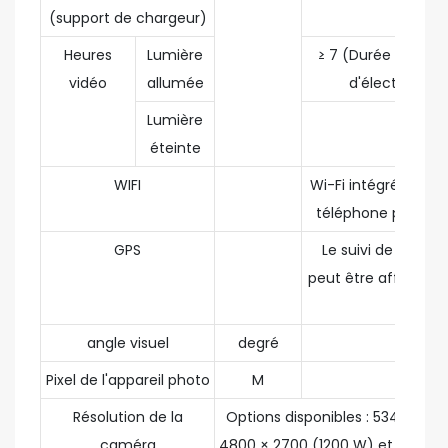
(support de chargeur)
Heures
Lumière
≥ 7 (Durée de co
vidéo
allumée
d'électricité 
Lumière
≥ 15
éteinte
WIFI
Wi-Fi intégré pour 
téléphone portable
GPS
Le suivi de la loca
peut être affiché da
vidéo.
angle visuel
degré
87
Pixel de l'appareil photo
M
16
Résolution de la
Options disponibles : 5344 × 30
caméra
4800 × 2700 (1200 W) et 2688 × 