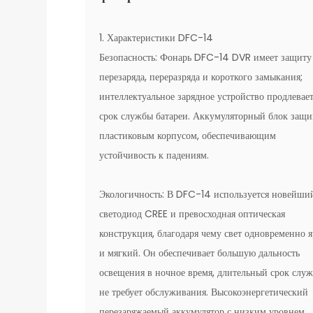
1. Характеристики DFC-14
Безопасность: Фонарь DFC-14 DVR имеет защиту
перезаряда, переразряда и короткого замыкания;
интеллектуальное зарядное устройство продлевае
срок службы батареи. Аккумуляторный блок защ
пластиковым корпусом, обеспечивающим
устойчивость к падениям.
Экологичность: В DFC-14 используется новейши
светодиод CREE и превосходная оптическая
конструкция, благодаря чему свет одновременно 
и мягкий. Он обеспечивает большую дальность
освещения в ночное время, длительный срок слу
не требует обслуживания. Высокоэнергетический
перезаряжаемый аккумулятор с низким уровнем