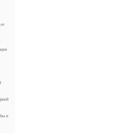
 от
т
ищен
й
яркий
жбы и