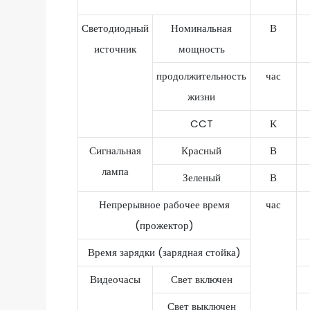
Светодиодный
Номинальная
В
источник
мощность
продолжительность
час
жизни
CCT
К
Сигнальная
Красный
В
лампа
Зеленый
В
Непрерывное рабочее время
час
(прожектор)
Время зарядки (зарядная стойка)
Видеочасы
Свет включен
Свет выключен