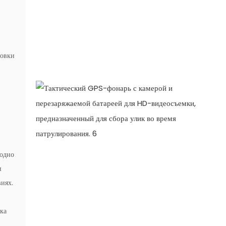
ровки
бодно
и
иях.
ка