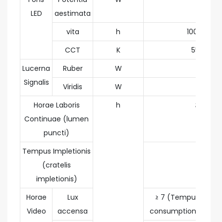
LED
aestimata
vita
h
100,000
CCT
K
5500
Lucerna
Ruber
W
1
Signalis
Viridis
W
1
Horae Laboris
h
≥18
Continuae (lumen
puncti)
Tempus Impletionis
≤6
(cratelis
impletionis)
Horae
Lux
≥ 7 (Tempus susten
Video
accensa
consumptionis electri