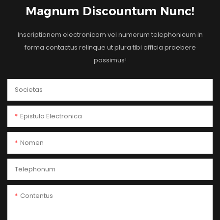
Magnum Discountum Nunc!
Inscriptionem electronicam vel numerum telephonicum in
forma contactus relinque ut plura tibi officia praebere
possimus!
Societas
Epistula Electronica
Nomen
Telephonum
Contentus