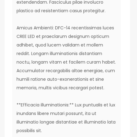
extendendam. Fasciculus pilae involucro
plastico ad resistentiam casus protegitur.
Amicus Ambienti: DFC-14 recentissimas luces
CREE LED et praeclarum designum opticum
adhibet, quod lucem validam et mollem
reddit. Longam illuminationis distantiam
noctu, longam vitam et facilem curam habet.
Accumulator recargabilis altae energiae, cum
humili ratione auto-exonerationis et sine
memoria, multis vicibus recargari potest.
**Efficacia illuminationis:** Lux puntualis et lux
inundans libere mutari possunt, ita ut
illuminatio longae distantiae et illuminatio lata
possibilis sit.