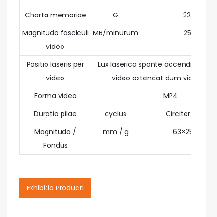
Charta memoriae
G
32 / 64
Magnitudo fasciculi
MB/minutum
25～60
video
Positio laseris per
Lux laserica sponte accenditur ut
video
video ostendat dum video capi
Forma video
MP4
Duratio pilae
cyclus
Circiter quinge
Magnitudo /
mm / g
63×250 / 550
Pondus
Exhibitio Producti