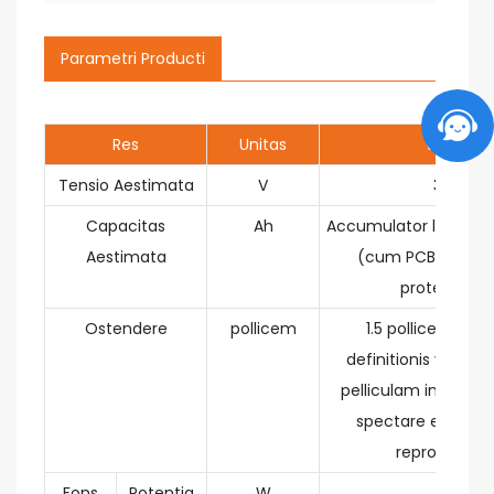
Parametri Producti
Res
Unitas
Valor
Tensio Aestimata
V
3.7
Capacitas
Ah
Accumulator lithii 6.6
Aestimata
(cum PCB et invo
protectivo)
Ostendere
pollicem
1.5 pollices LCD a
definitionis velum,
pelliculam in tempor
spectare et a rec
reproducere
Fons
Potentia
W
1