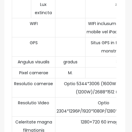
Lux
≥ 15
extincta
WIFI
WIFI inclusum ad te
mobile vel iPad con
GPS
Situs GPS in fascicu
monstrari pote
Angulus visualis
gradus
87
Pixel camerae
M.
16
Resolutio camerae
Optio 5344*3006 (1600W)/4800
(1200W)/2688*1512 (500W)
Resolutio Video
Optio
2304*1296P/1920*1080P/1280*720P/
Celeritate magna
1280×720 60 imagines
filmationis