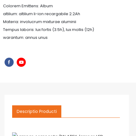
Colorem Emittens: Album
altilium: altilium li-ion recargabile 2.2Ah
Materia: involucrum mixturae aluminii
Tempus laboris: lux fortis (3.5h), lux mollis (12h)
warantum: annus unus
Descriptio Producti