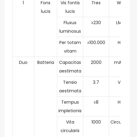
1
Fons
Vis fontis
Tres
W
lucis
lucis
Fluxus
≥230
LM
luminosus
Per totam
≥100.000
H
vitam
Duo
Batteria
Capacitas
2000
mAh
aestimata
Tensio
3.7
V
aestimata
Tempus
≤8
H
impletionis
Vita
1000
Circulus
circularis