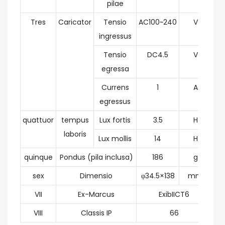
pilae
Tres
Caricator
Tensio
AC100~240
V
ingressus
Tensio
DC4.5
V
egressa
Currens
1
A
egressus
quattuor
tempus
Lux fortis
3.5
H
laboris
Lux mollis
14
H
quinque
Pondus (pila inclusa)
186
g
sex
Dimensio
φ34.5×138
mm
VII
Ex-Marcus
ExibIICT6
VIII
Classis IP
66