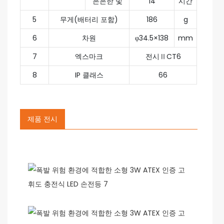
은은한 빛
14
시간
5
무게(배터리 포함)
186
g
6
차원
φ34.5×138
mm
7
엑스마크
전시ⅡCT6
8
IP 클래스
66
제품 전시