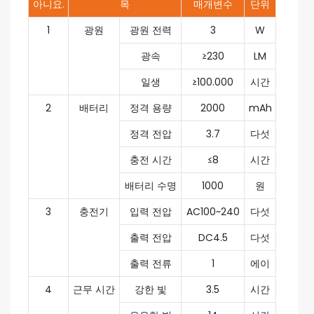
아니요.
목
매개변수
단위
1
광원
광원 전력
3
W
광속
≥230
LM
일생
≥100.000
시간
2
배터리
정격 용량
2000
mAh
정격 전압
3.7
다섯
충전 시간
≤8
시간
배터리 수명
1000
원
3
충전기
입력 전압
AC100~240
다섯
출력 전압
DC4.5
다섯
출력 전류
1
에이
4
근무 시간
강한 빛
3.5
시간