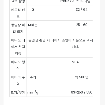
고속 촬영
1280×720 60프레임
메모리 카
G
32 / 64
드
동영상 파
MB/분
25～60
일 크기
비디오 레
동영상 촬영 시 레이저 조명이 자동으로 켜져 영상 
이저 위치
니다.
지정
비디오 형
MP4
식
배터리 수
주기
약 500명
명
크기/무게
mm/g
63×250 / 550