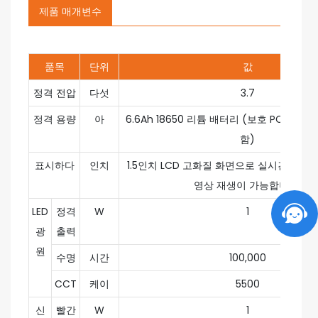
제품 매개변수
품목
단위
값
정격 전압
다섯
3.7
정격 용량
아
6.6Ah 18650 리튬 배터리 (보호 PCB 및 
함)
표시하다
인치
1.5인치 LCD 고화질 화면으로 실시간 영상 
영상 재생이 가능합니다.
LED
정격
W
1
광
출력
원
수명
시간
100,000
CCT
케이
5500
신
빨간
W
1