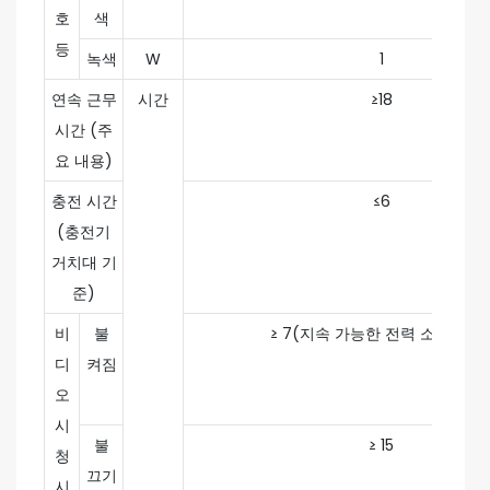
호
색
등
녹색
W
1
연속 근무
시간
≥18
시간 (주
요 내용)
충전 시간
≤6
(충전기
거치대 기
준)
비
불
≥ 7(지속 가능한 전력 소비 시간
디
켜짐
오
시
불
≥ 15
청
끄기
시