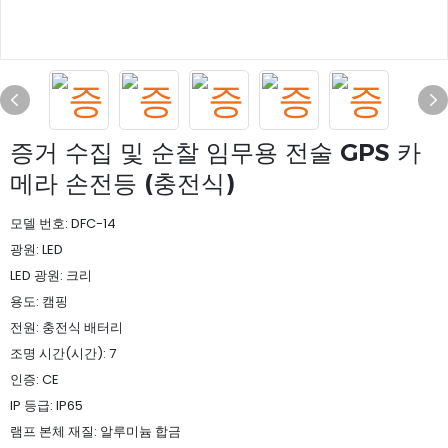
증거 수집 및 순찰 임무용 전술 GPS 카
메라 손전등 (충전식)
모델 번호: DFC-14
광원: LED
LED 광원: 크리
용도: 캠핑
전원: 충전식 배터리
조명 시간(시간): 7
인증: CE
IP 등급: IP65
램프 본체 재질: 알루미늄 합금