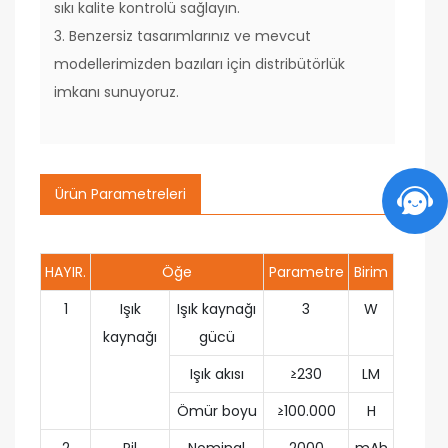
sıkı kalite kontrolü sağlayın.
3. Benzersiz tasarımlarınız ve mevcut
modellerimizden bazıları için distribütörlük
imkanı sunuyoruz.
Ürün Parametreleri
HAYIR.
Öğe
Parametre
Birim
1
Işık
Işık kaynağı
3
W
kaynağı
gücü
Işık akısı
≥230
LM
Ömür boyu
≥100.000
H