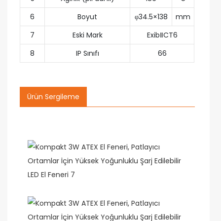
6
Boyut
φ34.5×138
mm
7
Eski Mark
ExibⅡCT6
8
IP Sınıfı
66
Ürün Sergileme