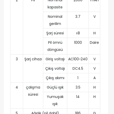
2
Pil
Nominal
2000
mAh
kapasite
Nominal
3.7
V
gerilim
Şarj süresi
≤8
H
Pil ömrü
1000
Daire
döngüsü
3
Şarj cihazı
Giriş voltajı
AC100~240
V
Çıkış voltajı
DC4.5
V
Çıkış akımı
1
A
4
çalışma
Güçlü ışık
3.5
H
süresi
Yumuşak
14
H
ışık
5
Ağırlık (pil dahil)
186
G