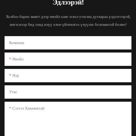
Эдлээрэй!
Холбоо барих маягт дээр имэйл хаяг эсвэл утасны дугаараа үлдээгээрэй,
ингэснээр бид танд илүү олон үйлчилгээ үзүүлэх боломжтой болно!
Компани
Имэйл
Нэр
Утас
Сэтгэл Ханамжтай