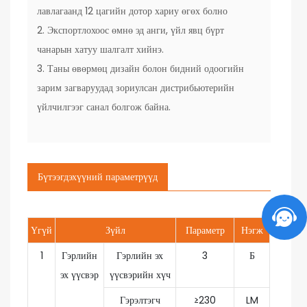
лавлагаанд 12 цагийн дотор хариу өгөх болно
2. Экспортлохоос өмнө эд анги, үйл явц бүрт
чанарын хатуу шалгалт хийнэ.
3. Таны өвөрмөц дизайн болон бидний одоогийн
зарим загваруудад зориулсан дистрибьютерийн
үйлчилгээг санал болгож байна.
Бүтээгдэхүүний параметрүүд
Үгүй
Зүйл
Параметр
Нэгж
1
Гэрлийн
Гэрлийн эх
3
Б
эх үүсвэр
үүсвэрийн хүч
Гэрэлтэгч
≥230
LM