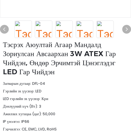
Тэсрэх Аюултай Агаар Мандалд
Зориулсан Авсаархан 3W ATEX Гар
Чийдэн, Өндөр Эрчимтэй Цэнэглэдэг
LED Гар Чийдэн
Загварын дугаар: DFL-04
Гэрлийн эх үүсвэр: LED
LED гэрлийн эх үүсвэр: Кри
Дэнлүүний хүч (Вт): 3
Ажиллах хугацаа (цаг): 50,000
IP үнэлгээ: IP66
Гэрчилгээ: CE, EMC, LVD, RoHS