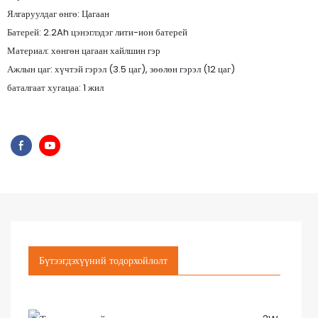
Ялгаруулдаг өнгө: Цагаан
Батерей: 2.2Ah цэнэглэдэг лити-ион батерей
Материал: хөнгөн цагаан хайлшин гэр
Ажлын цаг: хүчтэй гэрэл (3.5 цаг), зөөлөн гэрэл (12 цаг)
баталгаат хугацаа: 1 жил
Бүтээгдэхүүний тодорхойлолт