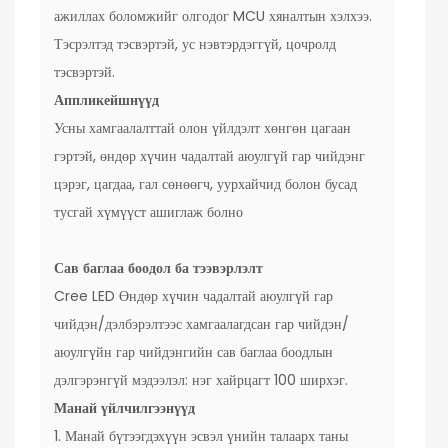
ажиллах боломжийг олгодог MCU хяналтын хэлхээ.
Тэсрэлтэд тэсвэртэй, ус нэвтэрдэггүй, цочролд
тэсвэртэй.
Аппликейшнүүд
Усны хамгаалалттай олон үйлдэлт хөнгөн цагаан
гэртэй, өндөр хүчин чадалтай аюулгүй гар чийдэнг
цэрэг, цагдаа, гал сөнөөгч, уурхайчид болон бусад
тусгай хүмүүст ашиглаж болно
Сав баглаа боодол ба тээвэрлэлт
Cree LED Өндөр хүчин чадалтай аюулгүй гар
чийдэн/дэлбэрэлтээс хамгаалагдсан гар чийдэн/
аюулгүйн гар чийдэнгийн сав баглаа боодлын
дэлгэрэнгүй мэдээлэл: нэг хайрцагт 100 ширхэг.
Манай үйлчилгээнүүд
1. Манай бүтээгдэхүүн эсвэл үнийн талаарх таны