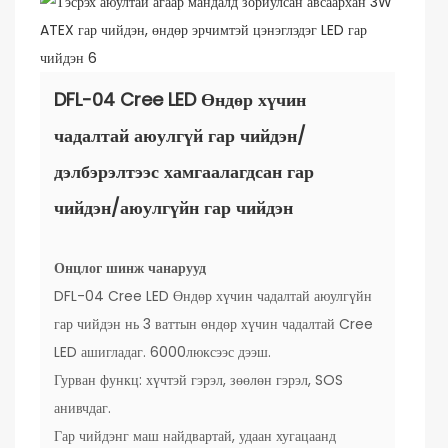
DFL-04 Cree LED Өндөр хүчин
чадалтай аюулгүй гар чийдэн/
дэлбэрэлтээс хамгаалагдсан гар
чийдэн/аюулгүйн гар чийдэн
Онцлог шинж чанарууд
DFL-04 Cree LED Өндөр хүчин чадалтай аюулгүйн
гар чийдэн нь 3 ваттын өндөр хүчин чадалтай Cree
LED ашигладаг. 6000люксээс дээш.
Гурван функц: хүчтэй гэрэл, зөөлөн гэрэл, SOS
анивчдаг.
Гар чийдэнг маш найдвартай, удаан хугацаанд