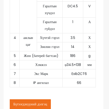
Гаралтын
DC4.5
V
хүчдэл
Гаралтын
1
А
гүйдэл
4
ажлын
Хүчтэй гэрэл
3.5
Х
цаг
Зөөлөн гэрэл
14
Х
5
Жин (батерей багтсан)
186
g
6
Хэмжээ
φ34.5×138
мм
7
Экс Марк
Exib2CT6
8
IP ангилал
66
Бүтээгдэхүүний дэлгэц