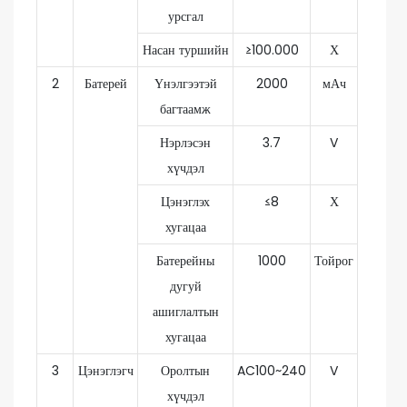
урсгал
Насан туршийн
≥100.000
Х
2
Батерей
Үнэлгээтэй
2000
мАч
багтаамж
Нэрлэсэн
3.7
V
хүчдэл
Цэнэглэх
≤8
Х
хугацаа
Батерейны
1000
Тойрог
дугуй
ашиглалтын
хугацаа
3
Цэнэглэгч
Оролтын
AC100~240
V
хүчдэл