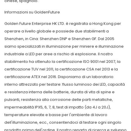
cinese, spagnolo.
Informazioni su GoldenFuture
Golden Future Enterprise HK LTD. è registrata a Hong Kong per
operare a livello globale e possiede due stabilimenti a
Shenzhen, in Cina: Shenzhen DNP e Shenzhen GF. Dal 2005
siamo specializzati in illuminazione per miniere e illuminazione
industriale a LED per aree a rischio di esplosione. Il nostro
stabilimento ha ottenuto la certificazione ISO 9001 nel 2007, la
certificazione TUV nel 2011, la certificazione CSA nel 2013 e la
certificazione ATEX nel 2016. Disponiamo di un laboratorio
interno attrezzato per testare: flusso luminoso dei LED, capacità
e resistenza interna delle batterie, durata di vita di spine e
pulsanti, resistenza alla corrosione delle parti metalliche,
impermeabilità IPX5, 6, 7, 8, test di impatto (da 4J a 20J),
temperature elevate e basse per l'ambiente di lavoro
dell'illuminazione, ecc., consentendoci di testare ogni singolo
prodotto prima dell'ordine. Il nostro reparto di ricerca e sviluppo