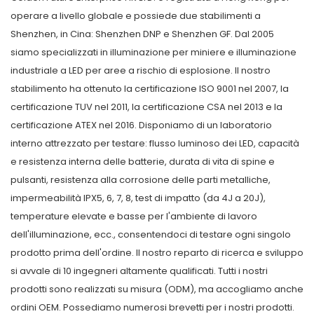
operare a livello globale e possiede due stabilimenti a
Shenzhen, in Cina: Shenzhen DNP e Shenzhen GF. Dal 2005
siamo specializzati in illuminazione per miniere e illuminazione
industriale a LED per aree a rischio di esplosione. Il nostro
stabilimento ha ottenuto la certificazione ISO 9001 nel 2007, la
certificazione TUV nel 2011, la certificazione CSA nel 2013 e la
certificazione ATEX nel 2016. Disponiamo di un laboratorio
interno attrezzato per testare: flusso luminoso dei LED, capacità
e resistenza interna delle batterie, durata di vita di spine e
pulsanti, resistenza alla corrosione delle parti metalliche,
impermeabilità IPX5, 6, 7, 8, test di impatto (da 4J a 20J),
temperature elevate e basse per l'ambiente di lavoro
dell'illuminazione, ecc., consentendoci di testare ogni singolo
prodotto prima dell'ordine. Il nostro reparto di ricerca e sviluppo
si avvale di 10 ingegneri altamente qualificati. Tutti i nostri
prodotti sono realizzati su misura (ODM), ma accogliamo anche
ordini OEM. Possediamo numerosi brevetti per i nostri prodotti.