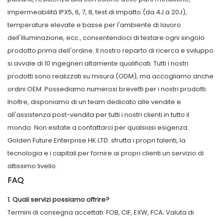
impermeabilità IPX5, 6, 7, 8, test di impatto (da 4J a 20J),
temperature elevate e basse per l'ambiente di lavoro
dell'illuminazione, ecc., consentendoci di testare ogni singolo
prodotto prima dell'ordine. Il nostro reparto di ricerca e sviluppo
si avvale di 10 ingegneri altamente qualificati. Tutti i nostri
prodotti sono realizzati su misura (ODM), ma accogliamo anche
ordini OEM. Possediamo numerosi brevetti per i nostri prodotti.
Inoltre, disponiamo di un team dedicato alle vendite e
all'assistenza post-vendita per tutti i nostri clienti in tutto il
mondo. Non esitate a contattarci per qualsiasi esigenza.
Golden Future Enterprise HK LTD. sfrutta i propri talenti, la
tecnologia e i capitali per fornire ai propri clienti un servizio di
altissimo livello.
FAQ
1. Quali servizi possiamo offrire?
Termini di consegna accettati: FOB, CIF, EXW, FCA; Valuta di