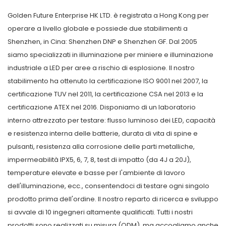
Golden Future Enterprise HK LTD. è registrata a Hong Kong per
operare a livello globale e possiede due stabilimenti a
Shenzhen, in Cina: Shenzhen DNP e Shenzhen GF. Dal 2005
siamo specializzati in illuminazione per miniere e illuminazione
industriale a LED per aree a rischio di esplosione. Il nostro
stabilimento ha ottenuto la certificazione ISO 9001 nel 2007, la
certificazione TUV nel 2011, la certificazione CSA nel 2013 e la
certificazione ATEX nel 2016. Disponiamo di un laboratorio
interno attrezzato per testare: flusso luminoso dei LED, capacità
e resistenza interna delle batterie, durata di vita di spine e
pulsanti, resistenza alla corrosione delle parti metalliche,
impermeabilità IPX5, 6, 7, 8, test di impatto (da 4J a 20J),
temperature elevate e basse per l'ambiente di lavoro
dell'illuminazione, ecc., consentendoci di testare ogni singolo
prodotto prima dell'ordine. Il nostro reparto di ricerca e sviluppo
si avvale di 10 ingegneri altamente qualificati. Tutti i nostri
prodotti sono realizzati su misura (ODM), ma accogliamo anche