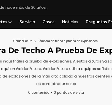
esde hace más de 20 años.
ctos
Servicio
Casos
Noticias
Preguntas F
GoldenFuture
Lámpara de techo a prueba de explosiones
a De Techo A Prueba De Exp
as industriales a prueba de explosiones. A estas alturas ya
quí en GoldenFuture. GoldenFuture utiliza equipos sofistic
ba de explosiones de la más alta calidad a nuestros cliente
os para ofrecer soluc
0 contenido
0 puntos de vista