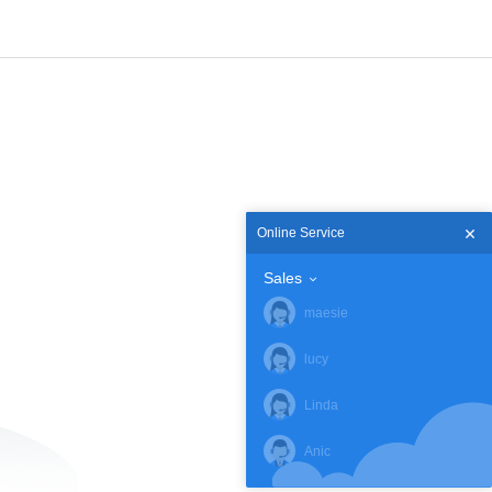
Online Service
Sales
maesie
lucy
Linda
Anic