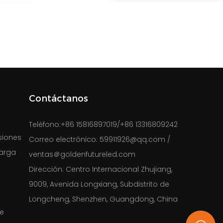
Contáctanos
Teléfono:
+86 15816897019/+86 13316809242
siones
Correo electrónico:
59911926@qq.com
/
Carga
ventas＠goldenfutureled.com
Dirección:
Centro Internacional Zhujiang,
9009, Avenida Longxiang, Subdistrito de
Longcheng, Shenzhen, Guangdong, China
De