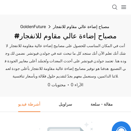
مصباح إضاءة عالي مقاوم للانفجار
GoldenFuture
#مصباح إضاءة عالي مقاوم للانفجار
أنت في المكان المناسب للحصول على مصابيح إضاءة عالية مقاومة للانفجار. لا
شك أنك تعلم الآن أنك ستجد كل ما تبحث عنه في جولدن فيوتشر. نضمن لك وج
وده هنا. تعتمد جولدن فيوتشر على أحدث المعدات وتُجسّد أعلى معايير الجودة ف
ي التصنيع. هدفنا هو توفير مصابيح إضاءة عالية مقاومة للانفجار بأعلى جودة لعم
لائنا الدائمين، وسنعمل معهم بجدّ لتقديم حلول فعّالة وبأسعار تنافسية.
0 الآراء
0 محتويات
مقالة - سلعة
سراويل
أشرطة فيديو