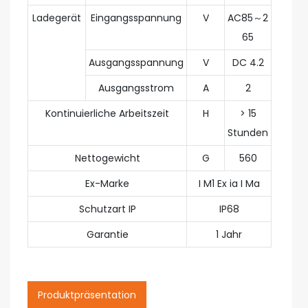
Ladegerät
Eingangsspannung
V
AC85～2
65
Ausgangsspannung
V
DC 4.2
Ausgangsstrom
A
2
Kontinuierliche Arbeitszeit
H
> 15
Stunden
Nettogewicht
G
560
Ex-Marke
I M1 Ex ia I Ma
Schutzart IP
IP68
Garantie
1 Jahr
Produktpräsentation