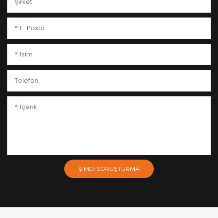
Şirket
E-Posta
Isim
Telefon
Içerik
ŞIMDI SORUŞTURMA