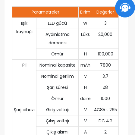
Parametreler
Birim
Değerler
Işık
LED gücü
W
3
kaynağı
Aydınlatma
Lüks
20,000
derecesi
Ömür
H
100,000
Pil
Nominal kapasite
mAh
7800
Nominal gerilim
V
3.7
Şarj süresi
H
≤8
Ömür
daire
1000
Şarj cihazı
Giriş voltajı
V
AC85～265
Çıkış voltajı
V
DC 4.2
Çıkış akımı
A
2