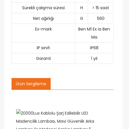
Sürekli çalışma süresi
H
> 15 saat
Net ağırlığı
G
560
Ex-mark
Ben M1 Ex ia Ben
Ma
IP sınıfı
IP68
Garanti
1 yıl
Ürün Sergileme