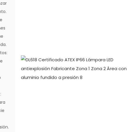
nzar
nto.
de
nes
ue
ada.
tos:
de
o
:
ara
cie
sión.