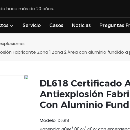
esde hace más de 20 años.
ctos
Servicio
Casos
Noticias
Preguntas F
 explosiones
losión Fabricante Zona 1 Zona 2 Área con aluminio fundido a 
DL618 Certificado 
Antiexplosión Fabr
Con Aluminio Fund
Modelo: DL618
Potencia: 40W/ 80W/ 40W con emergenc