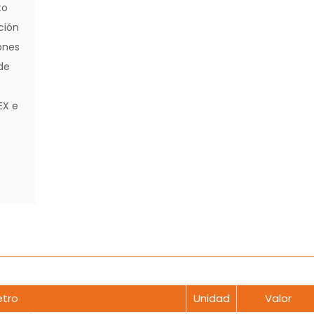
to
ción
ones
de
EX e
tro
Unidad
Valor