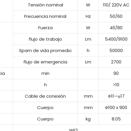
Tensión nominal
W
110/ 220V AC
Frecuencia nominal
Hz
50/60
Fuerza
W
40/80
flujo de trabajo
Lm
5400/9100
Spam de vida promedio
h
50000
flujo de emergencia
Lm
2700
cia
min
90
h
>10
Cable de conexión
mm
Φ11—φ17
Cuerpo
mm
Φ100 x 900
Cuerpo
kg
8.05
WF2