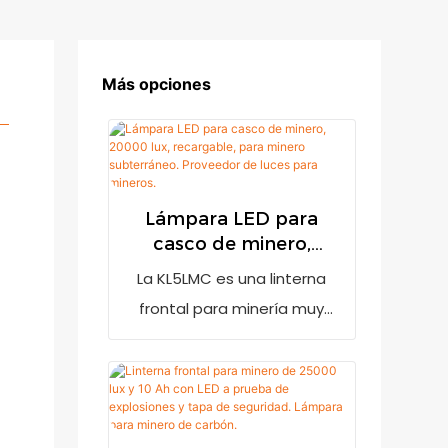
Más opciones
Lámpara LED para
casco de minero,
20000 lux, recargable,
La KL5LMC es una linterna
para minero
frontal para minería muy
subterráneo.
brillante con una salida de
Proveedor de luces
20000 lux. Cuenta con un
para mineros.
indicador de batería baja
para recordar al usuario que