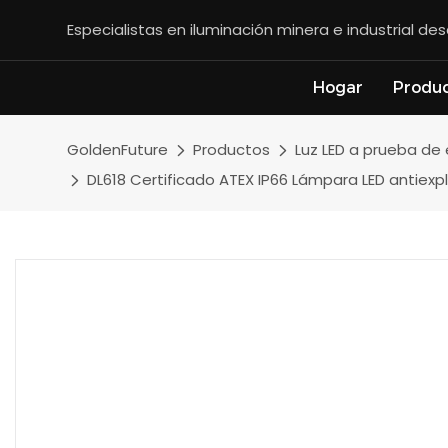
Especialistas en iluminación minera e industrial d
Hogar
Produ
GoldenFuture
Productos
Luz LED a prueba de
DL618 Certificado ATEX IP66 Lámpara LED antiexp