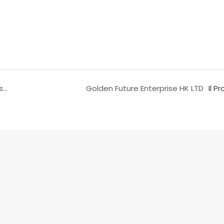
La creazione di 50.000 nuovi posti di lavoro nei settori minerario e del gas indirizza il Queensland verso la ripresa.
Golden Future Enterprise HK LTD
Il P