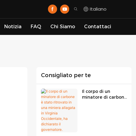
Italiano
Notizia
FAQ
Chi Siamo
Contattaci
Consigliato per te
Il corpo di un
minatore di carbone
è stato ritrovato in
una miniera
allagata in Virginia
Occidentale, ha
dichiarato il
governatore.