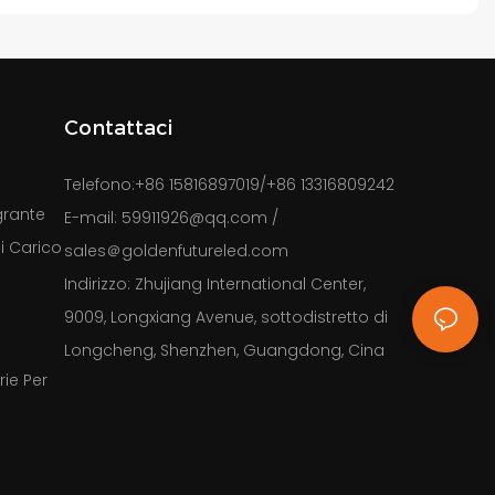
Contattaci
Telefono:
+86 15816897019/+86 13316809242
grante
E-mail:
59911926@qq.com
/
i Carico
sales＠goldenfutureled.com
Indirizzo:
Zhujiang International Center,
a
9009, Longxiang Avenue, sottodistretto di
Longcheng, Shenzhen, Guangdong, Cina
ie Per