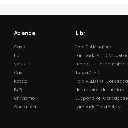
Azienda
Libri
Casa
Faro Del Minatore
Libri
Lampada A LED Antidefla
Servizio
Luce A LED Per Banchina D
Casi
Torcia A LED
Notizia
Faro A LED Per Fuoristrad
FAQ
Illuminazione Industriale
Chi Siamo
Supporto Per Caricabatter
Contattaci
Lampade Da Minatore