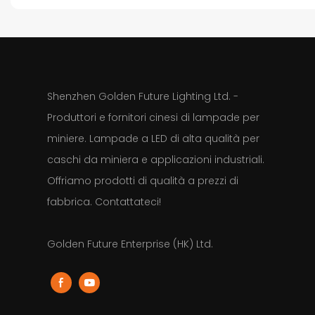
Shenzhen Golden Future Lighting Ltd. -
Produttori e fornitori cinesi di lampade per
miniere. Lampade a LED di alta qualità per
caschi da miniera e applicazioni industriali.
Offriamo prodotti di qualità a prezzi di
fabbrica. Contattateci!
Golden Future Enterprise (HK) Ltd.