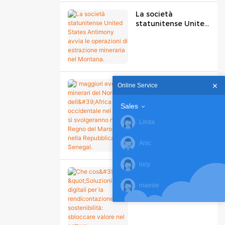
La società
statunitense United
States Antimony
avvia le operazioni
di estrazione
mineraria nel
Montana.
I maggiori eventi
Online Service
minerari del Nord e
dell'Africa
Sales
occidentale nel
2025 si svolgeranno
Linda
nel Regno del
Marocco e nella
Anic
Repubblica del
Senegal.
lucy
Che cos'è "Soluzioni
digitali per la
maesie
rendicontazione di
sostenibilità:
sbloccare valore nel
settore minerario"?