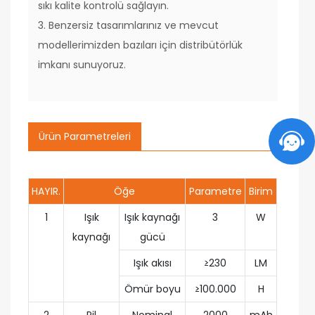
sıkı kalite kontrolü sağlayın.
3. Benzersiz tasarımlarınız ve mevcut
modellerimizden bazıları için distribütörlük
imkanı sunuyoruz.
Ürün Parametreleri
HAYIR.
Öğe
Parametre
Birim
1
Işık
Işık kaynağı
3
W
kaynağı
gücü
Işık akısı
≥230
LM
Ömür boyu
≥100.000
H