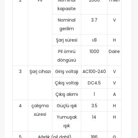
2
Pil
Nominal
2000
mAh
kapasite
Nominal
3.7
V
gerilim
Şarj süresi
≤8
H
Pil ömrü
1000
Daire
döngüsü
3
Şarj cihazı
Giriş voltajı
AC100~240
V
Çıkış voltajı
DC4.5
V
Çıkış akımı
1
A
4
çalışma
Güçlü ışık
3.5
H
süresi
Yumuşak
14
H
ışık
5
Ağırlık (pil dahil)
186
G