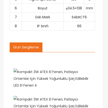
6
Boyut
φ34.5×138
mm
7
Eski Mark
ExibⅡCT6
8
IP Sınıfı
66
Ürün Sergileme