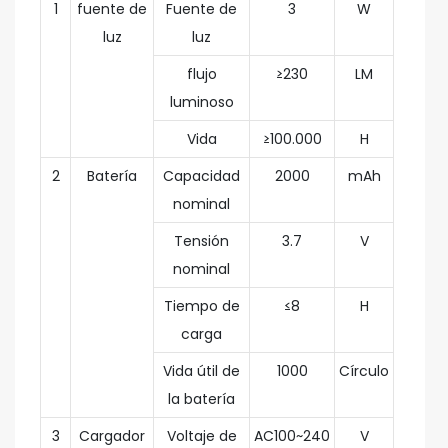
1
fuente de
Fuente de
3
W
luz
luz
flujo
≥230
LM
luminoso
Vida
≥100.000
H
2
Batería
Capacidad
2000
mAh
nominal
Tensión
3.7
V
nominal
Tiempo de
≤8
H
carga
Vida útil de
1000
Círculo
la batería
3
Cargador
Voltaje de
AC100~240
V