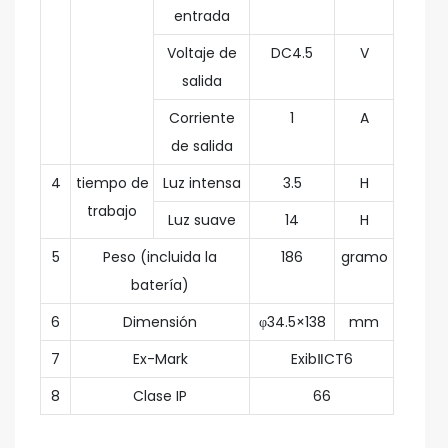
entrada
Voltaje de
DC4.5
V
salida
Corriente
1
A
de salida
4
tiempo de
Luz intensa
3.5
H
trabajo
Luz suave
14
H
5
Peso (incluida la
186
gramo
batería)
6
Dimensión
φ34.5×138
mm
7
Ex-Mark
ExibⅡCT6
8
Clase IP
66