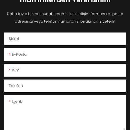
Daha fazla hizmet sunabilmemiz için iletişim formuna e-posta
adresinizi veya telefon numaranızı bırakmanız yeterli!
Şirket
E-Posta
Isim
Telefon
Içerik