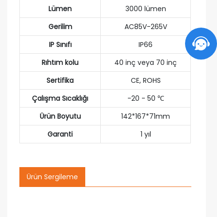
Lümen
3000 lümen
Gerilim
AC85V-265V
IP Sınıfı
IP66
Rıhtım kolu
40 inç veya 70 inç
Sertifika
CE, ROHS
Çalışma Sıcaklığı
-20 - 50 ℃
Ürün Boyutu
142*167*71mm
Garanti
1 yıl
Ürün Sergileme