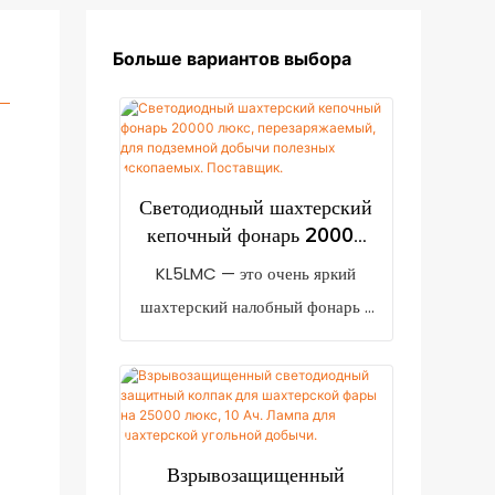
Больше вариантов выбора
Светодиодный шахтерский
кепочный фонарь 20000
люкс, перезаряжаемый, для
KL5LMC — это очень яркий
подземной добычи
шахтерский налобный фонарь с
полезных ископаемых.
яркостью 20000 люкс. Он
Поставщик.
оснащен индикатором низкого
заряда батареи, напоминающим
пользователю о необходимости
подзарядки, когда заряда
Взрывозащищенный