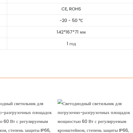
CE, ROHS
-20 - 50 ℃
142*167*71 мм
1 год