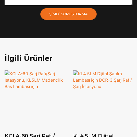
ŞIMDI SORUŞTURMA
İlgili Ürünler
KCLA-60 Şarj Rafı/
KL4.5LM Dijital