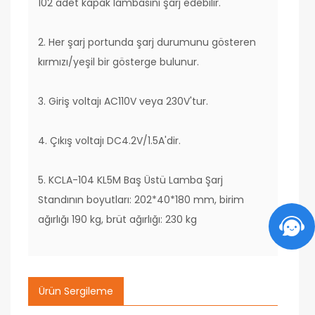
102 adet kapak lambasını şarj edebilir.
2. Her şarj portunda şarj durumunu gösteren
kırmızı/yeşil bir gösterge bulunur.
3. Giriş voltajı AC110V veya 230V'tur.
4. Çıkış voltajı DC4.2V/1.5A'dir.
5. KCLA-104 KL5M Baş Üstü Lamba Şarj
Standının boyutları: 202*40*180 mm, birim
ağırlığı 190 kg, brüt ağırlığı: 230 kg
Ürün Sergileme