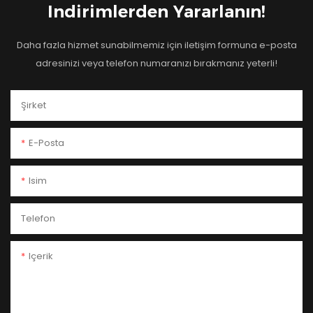
Indirimlerden Yararlanın!
Daha fazla hizmet sunabilmemiz için iletişim formuna e-posta
adresinizi veya telefon numaranızı bırakmanız yeterli!
Şirket
E-Posta
Isim
Telefon
Içerik