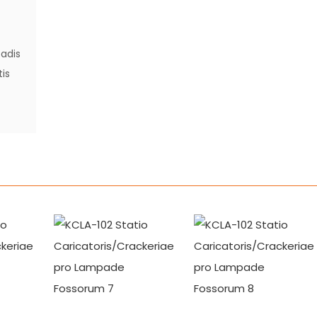
padis
is