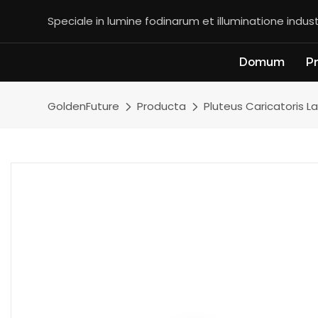
Speciale in lumine fodinarum et illuminatione indust
Domum
P
GoldenFuture
Producta
Pluteus Caricatoris L