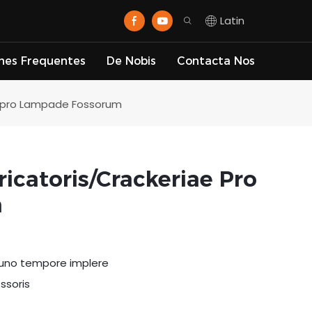
Latin
nes Frequentes
De Nobis
Contacta Nos
e pro Lampade Fossorum
icatoris/Crackeriae Pro
m
m uno tempore implere
ossoris