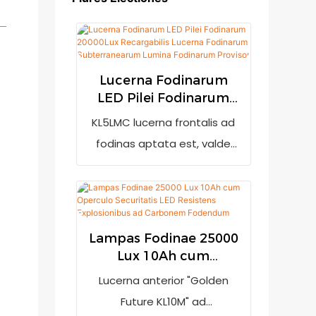
Lucerna Fodinarum
LED Pilei Fodinarum
20000Lux Recargabilis
KL5LMC lucerna frontalis ad
Lucerna Fodinarum
fodinas aptata est, valde
Subterranearum
clara, cum 20000 lux.
Lumina Fodinarum
Indicationem potentiae
Provisor
humilis habet, ut usorem
admoneat ut eam iterum
Lampas Fodinae 25000
impleat cum potentia non
Lux 10Ah cum
sufficiat. Utitur batteria li-ion
Operculo Securitatis
Lucerna anterior "Golden
LED Resistens
rechargeabili 7800mAh
Future KL10M" ad
Explosionibus ad
(marca LG) et technologia