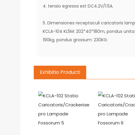
4. tensio egressa est DC4.2V/1.5A.
5. Dimensiones receptaculi caricatoris lam
KCLA-104 KL5M: 202*40*180m, pondus unitat
190kg, pondus grossum: 230KG.
Exhibitio Producti