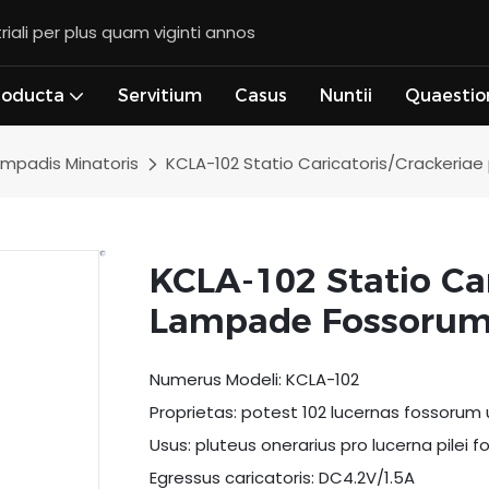
riali per plus quam viginti annos
roducta
Servitium
Casus
Nuntii
Quaestio
ampadis Minatoris
KCLA-102 Statio Caricatoris/Crackeria
KCLA-102 Statio Car
Lampade Fossoru
Numerus Modeli: KCLA-102
Proprietas: potest 102 lucernas fossoru
Usus: pluteus onerarius pro lucerna pilei f
Egressus caricatoris: DC4.2V/1.5A