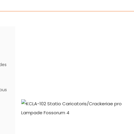
ades
ibus