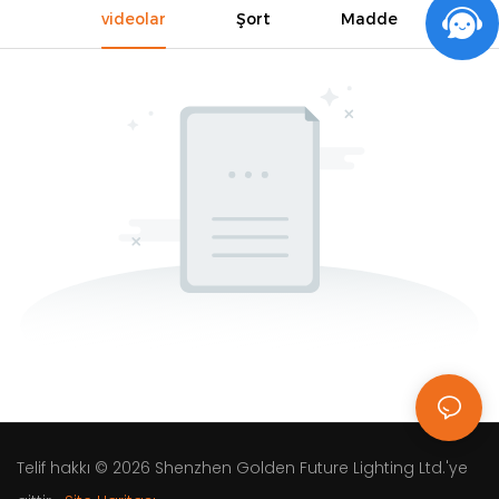
videolar
Şort
Madde
Telif hakkı © 2026
Shenzhen Golden Future Lighting Ltd.'ye