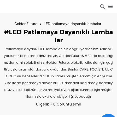
GoldenFuture
LED patlamaya dayanıklı lambalar
#LED Patlamaya Dayanıklı Lamba
Lar
Patlamaya dayanıklı LED lambalar için doğru yerdesiniz. Artık bili
yorsunuz ki, ne ararsanız arayın, GoldenFuture&#39;da bulacağı
nızdan emin olabilirsiniz. GoldenFuture, elektrikli cihazlar için çeşi
tli uluslararası standartlara uygundur. Bunlar CARB, FCC, ETL, UL, C
B, CCC ve benzerleridir. Uzun vadeli müşterilerimiz için en yükse
k kalitede patlamaya dayanıklı LED lambalar sağlamayı hedefliy
oruz ve etkili çözümler ve maliyet avantajları sunmak için müşter
ilerimizle aktif olarak işbirliği yapacağı
0 içerik
0 Görüntüleme