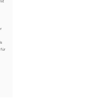
mit
r
ls
 für