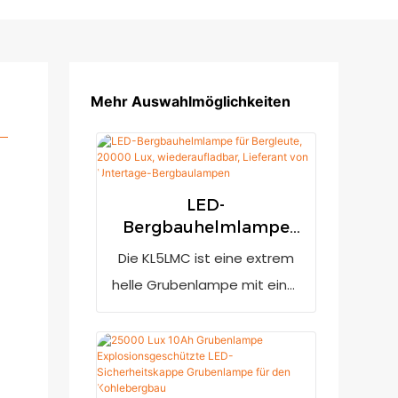
Mehr Auswahlmöglichkeiten
LED-
Bergbauhelmlampe
für Bergleute, 20000
Die KL5LMC ist eine extrem
Lux, wiederaufladbar,
helle Grubenlampe mit einer
Lieferant von
Lichtleistung von 20.000 Lux.
Untertage-
Eine Anzeige für niedrigen
Bergbaulampen
Akkustand erinnert den
Benutzer daran, die Lampe