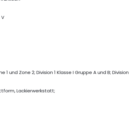
 V
 und Zone 2; Division 1 Klasse I Gruppe A und B; Division
ttform, Lackierwerkstatt;