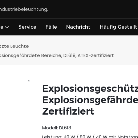
Industriebeleuchtung.
te
Service
Fälle
Nachricht
Häufig Gestell
tzte Leuchte
sionsgefährdete Bereiche, DL618, ATEX-zertifiziert
Explosionsgeschüt
Explosionsgefährde
Zertifiziert
Modell: DL618
Leistung: 40 W / 80 W / 40 W mit Notstro