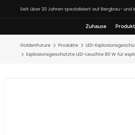
Seit über 20 Jahren spezialisiert auf Bergbau- und 
Zuhause
Produk
GoldenFuture
Produkte
LED-Explosionsgeschü
Explosionsgeschützte LED-Leuchte 80 W für explo