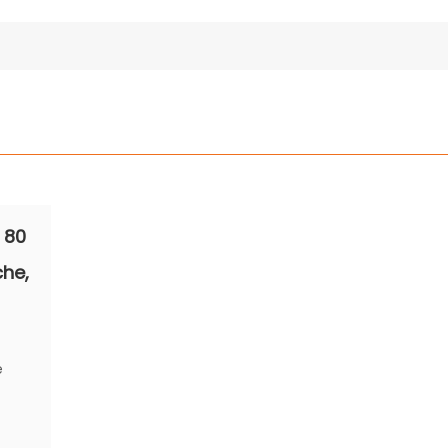
 80
che,
e