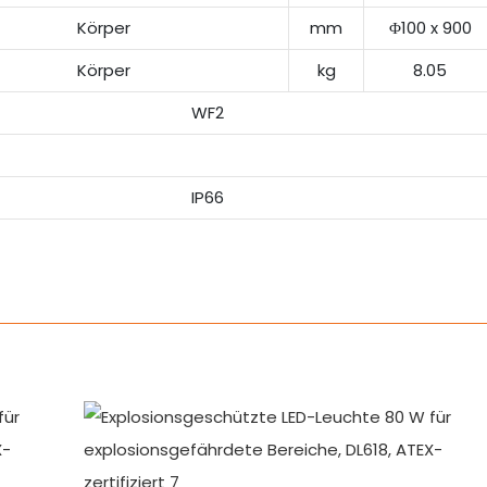
Körper
mm
Φ100 x 900
Körper
kg
8.05
WF2
IP66