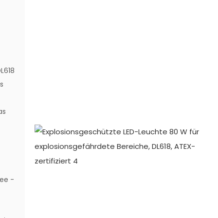
.
L618
ls
as
g
See -