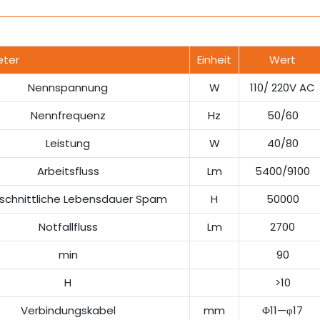
ter
Einheit
Wert
Nennspannung
W
110/ 220V AC
Nennfrequenz
Hz
50/60
Leistung
W
40/80
Arbeitsfluss
Lm
5400/9100
schnittliche Lebensdauer Spam
H
50000
Notfallfluss
Lm
2700
min
90
H
>10
Verbindungskabel
mm
Φ11—φ17