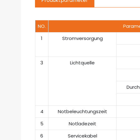
Produktparameter
NO.
Parame
1
Stromversorgung
3
Lichtquelle
Durch
4
Notbeleuchtungszeit
5
Notladezeit
6
Servicekabel