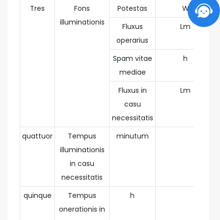
Tres
Fons
Potestas
W
illuminationis
Fluxus
Lm
operarius
Spam vitae
h
mediae
Fluxus in
Lm
casu
necessitatis
quattuor
Tempus
minutum
illuminationis
in casu
necessitatis
quinque
Tempus
h
onerationis in