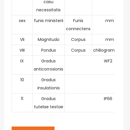
casu
necessitatis
sex
funis ministerii
Funis
mm
connectens
VII
Magnitudo
Corpus
mm
VIII
Pondus
Corpus
chiliogrammata
IX
Gradus
WF2
anticorrosionis
10
Gradus
insulationis
11
Gradus
IP66
tutelae testae