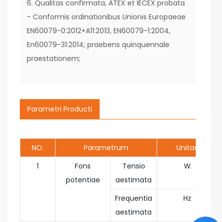
6. Qualitas confirmata, ATEX et IECEX probata
- Conformis ordinationibus Unionis Europaeae
EN60079-0:2012+A11:2013, EN60079-1:2004,
En60079-31:2014; praebens quinquennale
praestationem;
Parametri Producti
NO.
Parametrum
Unitas
1
Fons
Tensio
W
potentiae
aestimata
Frequentia
Hz
aestimata