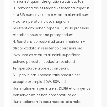
melior est quam designatio salutis auctae.
3. Commoditas et Magna Resistentia Impetus
- DL618 cum involucro e mixtura aluminii cum
vitro temperato incluso magnam
resistentiam habet impetui 7J, nulla praesidio
metallico opus est ad protegendum.
4. Resistens corrosioni ad usum marinum -
Strata oxidata in resistendo corrosioni pro
involucro ex mixtura aluminii, superficies
pulvere polyesteri obducta, resistenti
temperaturae altae et corrosioni.
5. Optio in casu necessitatis praesto est —
excepto exemplo 40W/80W ad
illuminationem generalem. DL618 etiam genus
conservatum et non conservatum ad
illuminationem in casu necessitatis habet.