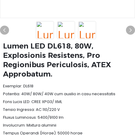
Lumen LED DL618, 80W,
Explosionis Resistens, Pro
Regionibus Periculosis, ATEX
Approbatum.
Exemplar: DL618
Potentia: 40W/ 80W/ 40W cum auxilio in casu necessitatis
Fons Lucis LED: CREE XPG3/ XML
Tensio Ingressa: AC 110/220 V
Fluxus Luminosus: 5400/9100 lm
Involucrum: Mixtura aluminii
Tempus Operandi (Horae): 50000 horae