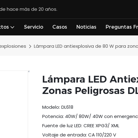
esde hace más de 20 años.
ctos
Servicio
Casos
Noticias
Preguntas F
 explosiones
Lámpara LED antiexplosiva de 80 W para zona
Lámpara LED Antiex
Zonas Peligrosas 
Modelo: DL618
Potencia: 40W/ 80W/ 40W con emergenc
Fuente de luz LED: CREE XPG3/ XML
Voltaje de entrada: CA 110/220 V