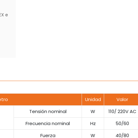
EX e
tro
Unidad
Valor
Tensión nominal
W
110/ 220V AC
Frecuencia nominal
Hz
50/60
Fuerza
W
40/80