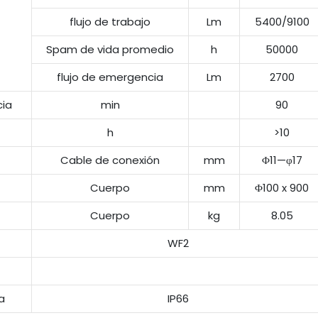
flujo de trabajo
Lm
5400/9100
Spam de vida promedio
h
50000
flujo de emergencia
Lm
2700
cia
min
90
h
>10
Cable de conexión
mm
Φ11—φ17
Cuerpo
mm
Φ100 x 900
Cuerpo
kg
8.05
WF2
a
IP66