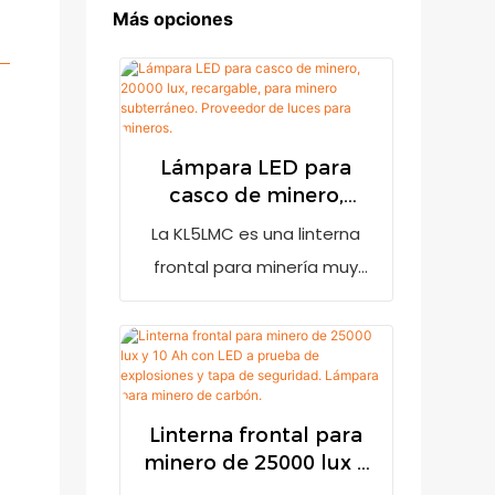
Más opciones
Lámpara LED para
casco de minero,
20000 lux, recargable,
La KL5LMC es una linterna
para minero
frontal para minería muy
subterráneo.
brillante con una salida de
Proveedor de luces
20000 lux. Cuenta con un
para mineros.
indicador de batería baja
para recordar al usuario que
debe recargarla cuando la
Linterna frontal para
minero de 25000 lux y
batería esté baja. Incorpora
10 Ah con LED a