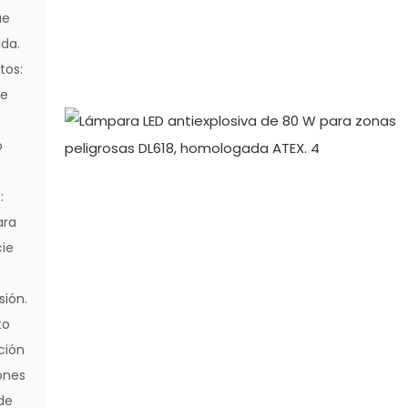
ue
ada.
tos:
de
o
:
ara
cie
sión.
to
ción
ones
de