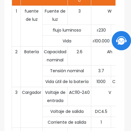
o
1
fuente
Fuente de
3
W
de luz
luz
flujo luminoso
≥230
LM
Vida
≥100.000
H
2
Batería
Capacidad
2.6
Ah
nominal
Tensión nominal
3.7
V
Vida útil de la batería
1000
Círculo
3
Cargador
Voltaje de
AC110~240
V
entrada
Voltaje de salida
DC4.5
V
Corriente de salida
1
A