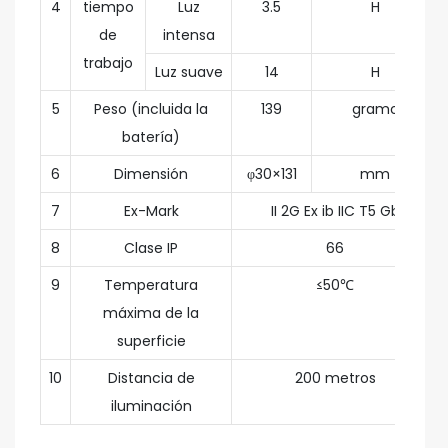
4
tiempo
Luz
3.5
H
de
intensa
trabajo
Luz suave
14
H
5
Peso (incluida la
139
gramo
batería)
6
Dimensión
φ30×131
mm
7
Ex-Mark
II 2G Ex ib IIC T5 Gb
8
Clase IP
66
9
Temperatura
≤50℃
máxima de la
superficie
10
Distancia de
200 metros
iluminación