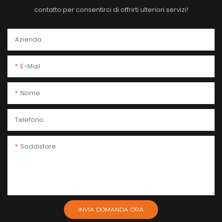
contatto per consentirci di offrirti ulteriori servizi!
Azienda
E-Mail
Nome
Telefono
Soddisfare
INVIA DOMANDA ORA