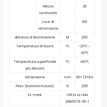
Mezza
26
luminosità
Luce di
100
retromarcia
distanza di illuminazione
M
200
Temperatura di lavoro
°C
-20℃～
40℃
Temperatura superficiale
°C
≤50℃
più elevata
Dimensione
mm
90×73×64
Peso (batteria inclusa)
G
209
Ex-mark
I M1 Ex ia I Ma
EN60079-35-1