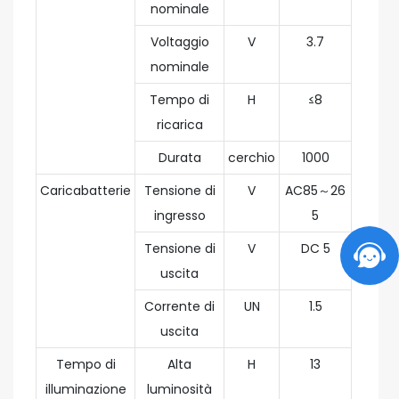
nominale
Voltaggio
V
3.7
nominale
Tempo di
H
≤8
ricarica
Durata
cerchio
1000
Caricabatterie
Tensione di
V
AC85～26
ingresso
5
Tensione di
V
DC 5
uscita
Corrente di
UN
1.5
uscita
Tempo di
Alta
H
13
illuminazione
luminosità