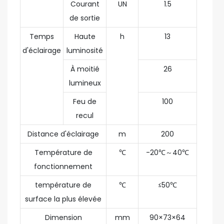
Courant
UN
1.5
de sortie
Temps
Haute
h
13
d'éclairage
luminosité
À moitié
26
lumineux
Feu de
100
recul
Distance d'éclairage
m
200
Température de
℃
-20℃～40℃
fonctionnement
température de
℃
≤50℃
surface la plus élevée
Dimension
mm
90×73×64