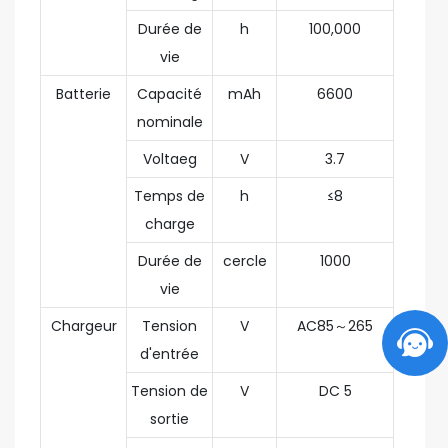
Durée de
h
100,000
vie
Batterie
Capacité
mAh
6600
nominale
Voltaeg
V
3.7
Temps de
h
≤8
charge
Durée de
cercle
1000
vie
Chargeur
Tension
V
AC85～265
d'entrée
Tension de
V
DC 5
sortie