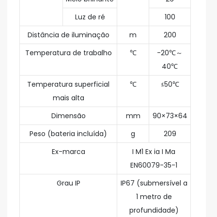
Luz de ré
100
Distância de iluminação
m
200
Temperatura de trabalho
℃
-20℃～
40℃
Temperatura superficial
℃
≤50℃
mais alta
Dimensão
mm
90×73×64
Peso (bateria incluída)
g
209
Ex-marca
I M1 Ex ia I Ma
EN60079-35-1
Grau IP
IP67 (submersível a
1 metro de
profundidade)