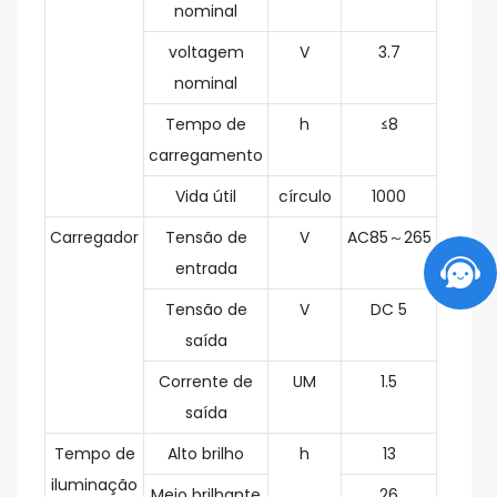
nominal
voltagem
V
3.7
nominal
Tempo de
h
≤8
carregamento
Vida útil
círculo
1000
Carregador
Tensão de
V
AC85～265
entrada
Tensão de
V
DC 5
saída
Corrente de
UM
1.5
saída
Tempo de
Alto brilho
h
13
iluminação
Meio brilhante
26