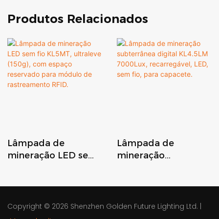
Produtos Relacionados
Lâmpada de
Lâmpada de
mineração LED sem
mineração
fio KL5MT, ultraleve
subterrânea digital
(150g), com espaço
KL4.5LM 7000Lux,
reservado para
recarregável, LED,
módulo de
sem fio, para
Copyright © 2026
Shenzhen Golden Future Lighting Ltd.
|
rastreamento RFID.
capacete.