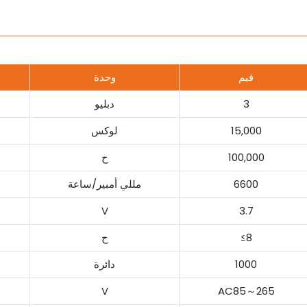
قيم
وحدة
3
دبليو
15,000
لوكس
100,000
ح
6600
مللي أمبير/ساعة
V
3.7
≤8
ح
1000
دائرة
V
AC85～265