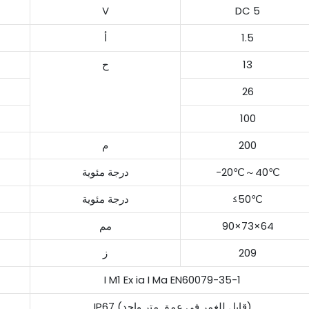
V
DC 5
1.5
أ
13
ح
26
100
200
م
-20℃～40℃
درجة مئوية
≤50℃
درجة مئوية
90×73×64
مم
209
ز
I M1 Ex ia I Ma EN60079-35-1
IP67 (قابل للغمر في عمق متر واحد)