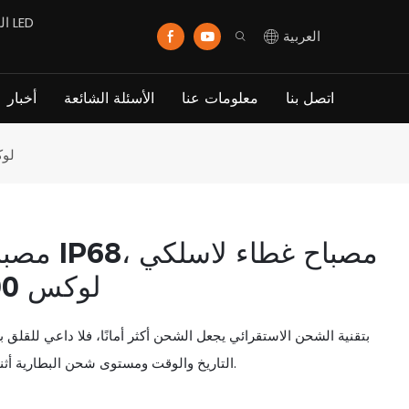
العربية
اتصل بنا
معلومات عنا
الأسئلة الشائعة
أخبار
مصباح تعدين غاطس بتصنيف IP68، م
مصباح تع
معتمد من ATEX، 15000 لوكس
المناجم. تعرض شاشة OLED التاريخ والوقت ومستوى شحن البطارية أثناء وجودك في المناجم.