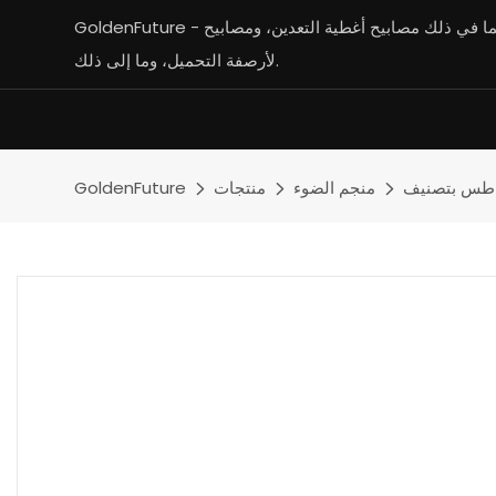
GoldenFuture - الشركة الرائدة في تصنيع مصابيح التعدين بما في ذلك مصابيح أغطية التعدين، ومصابيح LED المقاومة للانفجار، ومصابيح LED
لأرصفة التحميل، وما إلى ذلك.
منجم الضوء
منتجات
GoldenFuture