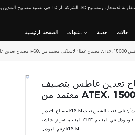
حالات
خدمة
منتجات
الصفحة الرئيسية
صباح غطاء لاسلكي معتمد من ATEX، 15000 لوكس
دين غاطس بتصنيف IP68، مصباح غطاء لاسلكي
مصباح التعدين KL6LM بتقنية الشحن الاستقرائي يجعل الشحن أكثر أمانًا، فلا داعي للقلق بشأن تلف فتحة الشحن تحت
رقم الموديل: KL6LM