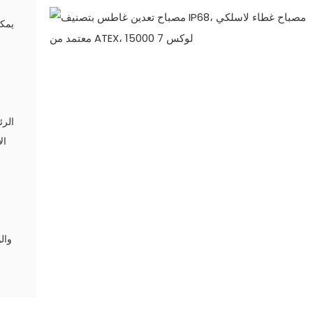
يمكن
وال