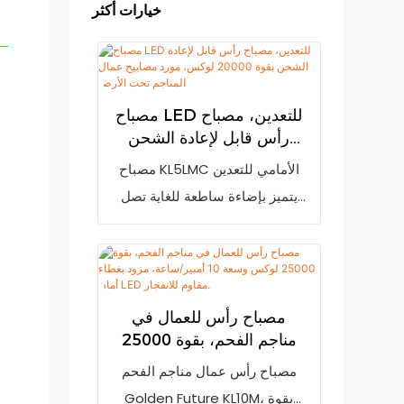
خيارات أكثر
مصباح LED للتعدين، مصباح
رأس قابل لإعادة الشحن
بقوة 20000 لوكس، مورد
مصباح KL5LMC الأمامي للتعدين
مصابيح عمال المناجم تحت
يتميز بإضاءة ساطعة للغاية تصل
الأرض
إلى 20000 لوكس. مزود بمؤشر
انخفاض الطاقة لتنبيه المستخدم
إلى ضرورة إعادة شحنه عند
انخفاض مستوى البطارية. يعمل
مصباح رأس للعمال في
ببطارية ليثيوم أيون قابلة لإعادة
مناجم الفحم، بقوة 25000
الشحن بسعة 7800 مللي أمبير
لوكس وسعة 10 أمبير/ساعة،
مصباح رأس عمال مناجم الفحم
مزود بغطاء أمان LED مقاوم
(من إنتاج شركة LG) وتقنية LED
Golden Future KL10M، بقوة