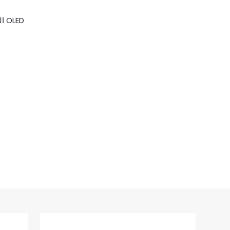
الميزات: الشحن اللاسلكي الاستقرائي، شاشة عرض OLED