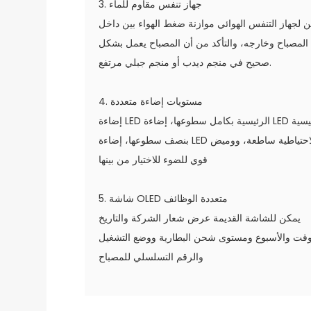
3. جهاز تنفس مقاوم للماء
 لجهاز التنفس الهوائي موازنة ضغط الهواء بين داخل
المصباح وخارجه، والتأكد من أن المصباح يعمل بشكل
صحيح في منجم ديدب أو منجم جبلي مرتفع.
4. مستويات إضاءة متعددة
إضاءة LED الرئيسية بكامل سطوعها، إضاءة LED الرئيسية
بنصف سطوعها، إضاءة LED الاحتياطية ساطعة، ووميض
قوي للضوء للاختيار من بينها
5. شاشة OLED متعددة الوظائف
يمكن للشاشة القديمة عرض شعار الشركة والتاريخ
وقت والأسبوع ومستوى شحن البطارية ووضع التشغيل
والرقم التسلسلي للمصباح