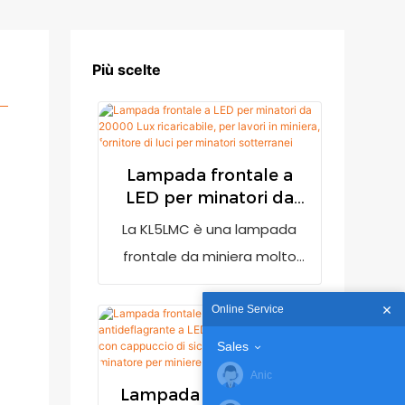
Più scelte
Lampada frontale a
LED per minatori da
20000 Lux ricaricabile,
La KL5LMC è una lampada
per lavori in miniera,
frontale da miniera molto
fornitore di luci per
luminosa con un'emissione
minatori sotterranei
luminosa di 20000 lux. È
Online Service
dotata di un indicatore di
Sales
batteria scarica per avvisare
Anic
l'utente di ricaricarla quando
Lampada frontale da