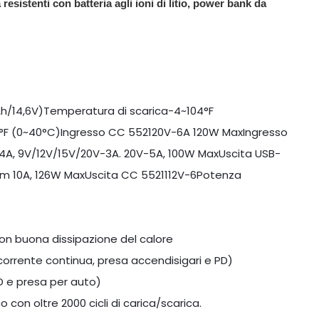
 resistenti con batteria agli ioni di litio, power bank da
h/14,6V)Temperatura di scarica-4~104°F
4°F (0~40°C)Ingresso CC 552120V-6A 120W MaxIngresso
A, 9V/12V/15V/20V-3A. 20V-5A, 100W MaxUscita USB-
Vm 10A, 126W MaxUscita CC 5521112V-6Potenza
 con buona dissipazione del calore
, corrente continua, presa accendisigari e PD)
PD e presa per auto)
 con oltre 2000 cicli di carica/scarica.