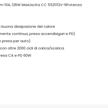
Vm 10A, 126W MaxUscita CC 5521112V-6Potenza
on buona dissipazione del calore
corrente continua, presa accendisigari e PD)
 e presa per auto)
on oltre 2000 cicli di carica/scarica.
presa CA e PD 60W