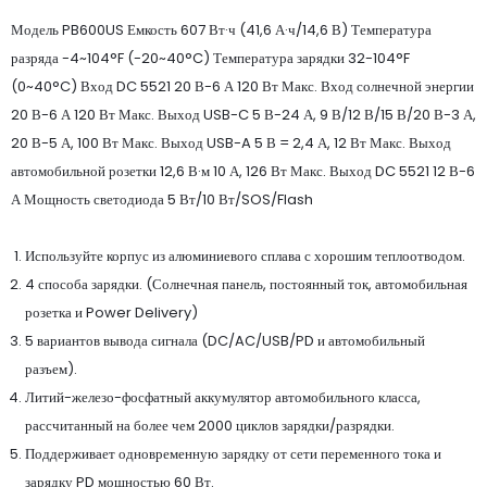
Модель PB600US Емкость 607 Вт·ч (41,6 А·ч/14,6 В) Температура
разряда -4~104°F (-20~40°C) Температура зарядки 32-104°F
(0~40°C) Вход DC 5521 20 В-6 А 120 Вт Макс. Вход солнечной энергии
20 В-6 А 120 Вт Макс. Выход USB-C 5 В-24 А, 9 В/12 В/15 В/20 В-3 А,
20 В-5 А, 100 Вт Макс. Выход USB-A 5 В = 2,4 А, 12 Вт Макс. Выход
автомобильной розетки 12,6 В·м 10 А, 126 Вт Макс. Выход DC 5521 12 В-6
А Мощность светодиода 5 Вт/10 Вт/SOS/Flash
Используйте корпус из алюминиевого сплава с хорошим теплоотводом.
4 способа зарядки. (Солнечная панель, постоянный ток, автомобильная
розетка и Power Delivery)
5 вариантов вывода сигнала (DC/AC/USB/PD и автомобильный
разъем).
Литий-железо-фосфатный аккумулятор автомобильного класса,
рассчитанный на более чем 2000 циклов зарядки/разрядки.
Поддерживает одновременную зарядку от сети переменного тока и
зарядку PD мощностью 60 Вт.