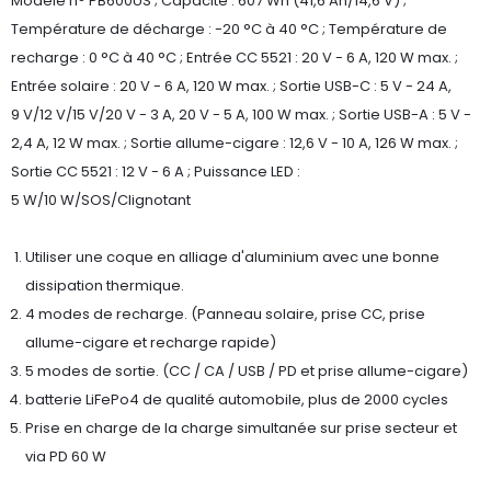
Modèle n° PB600US ; Capacité : 607 Wh (41,6 Ah/14,6 V) ;
Température de décharge : -20 °C à 40 °C ; Température de
recharge : 0 °C à 40 °C ; Entrée CC 5521 : 20 V - 6 A, 120 W max. ;
Entrée solaire : 20 V - 6 A, 120 W max. ; Sortie USB-C : 5 V - 24 A,
9 V/12 V/15 V/20 V - 3 A, 20 V - 5 A, 100 W max. ; Sortie USB-A : 5 V -
2,4 A, 12 W max. ; Sortie allume-cigare : 12,6 V - 10 A, 126 W max. ;
Sortie CC 5521 : 12 V - 6 A ; Puissance LED :
5 W/10 W/SOS/Clignotant
Utiliser une coque en alliage d'aluminium avec une bonne
dissipation thermique.
4 modes de recharge. (Panneau solaire, prise CC, prise
allume-cigare et recharge rapide)
5 modes de sortie. (CC / CA / USB / PD et prise allume-cigare)
batterie LiFePo4 de qualité automobile, plus de 2000 cycles
Prise en charge de la charge simultanée sur prise secteur et
via PD 60 W