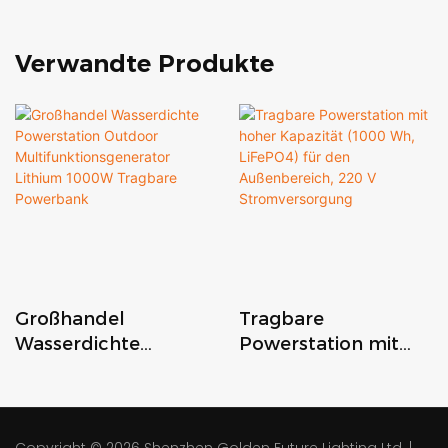
Verwandte Produkte
Großhandel
Tragbare
Wasserdichte
Powerstation mit
Powerstation
hoher Kapazität
Outdoor
(1000 Wh, LiFePO4)
Multifunktionsgener
für den
ator Lithium 1000W
Außenbereich, 220 V
Copyright © 2026
Shenzhen Golden Future Lighting Ltd.
|