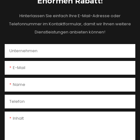
Enormen Rabatt!
Hinterlassen Sie einfach Ihre E-Mail-Adresse oder
Telefonnummer im Kontaktformular, damit wir Ihnen weitere
Dienstleistungen anbieten können!
Unternehmen
E-Mail
Name
Telefon
Inhalt